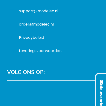
a
t
support@modelec.nl
i
e
order@modelec.nl
Privacybeleid
Leveringsvoorwaarden
VOLG ONS OP:
Nieuwsbrief
L
T
F
Y
C
i
w
a
o
o
n
i
c
u
n