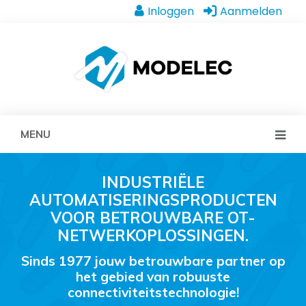
Inloggen
Aanmelden
MENU
INDUSTRIËLE
AUTOMATISERINGSPRODUCTEN
VOOR BETROUWBARE OT-
NETWERKOPLOSSINGEN.
Sinds 1977 jouw betrouwbare partner op
het gebied van robuuste
connectiviteitstechnologie!