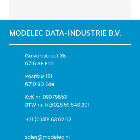
MODELEC DATA-INDUSTRIE B.V.
B
Galvanistraat 38
e
6716 AE Ede
z
P
Postbus 181
o
o
6710 BD Ede
e
s
k
I
KvK nr: 09079853
t
a
n
BTW nr: NL8026.59.640.B01
a
d
f
d
r
+31 (0)318 63 62 62
o
r
e
r
e
s
m
sales@modelec.nl
s