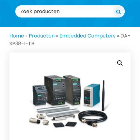
Zoeken
naar:
Home
»
Producten
»
Embedded Computers
»
DA-
SP38-I-TB