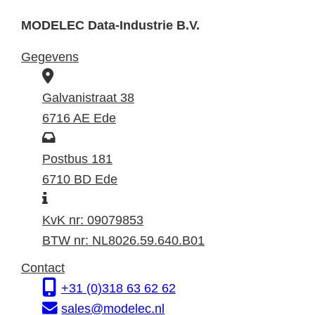
MODELEC Data-Industrie B.V.
Gegevens
B
e
Galvanistraat 38
z
6716 AE Ede
o
P
e
o
Postbus 181
k
s
6710 BD Ede
I
a
t
n
d
a
KvK nr: 09079853
f
r
d
BTW nr: NL8026.59.640.B01
o
e
r
Contact
r
s
e
+31 (0)318 63 62 62
m
s
sales@modelec.nl