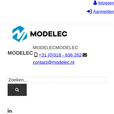
Inloggen
Aanmelden
MODELEC
MODELEC
MODELEC
+31 (0)318 - 636 262
Data-
contact@modelec.nl
Industrie
L