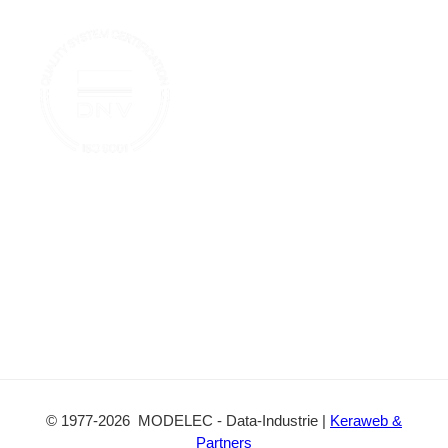
b
n
T
r
n
o
u
t
o
b
a
k
e
c
t
©
1977
-2026
MODELEC
-
Data-Industrie
|
Keraweb &
Partners