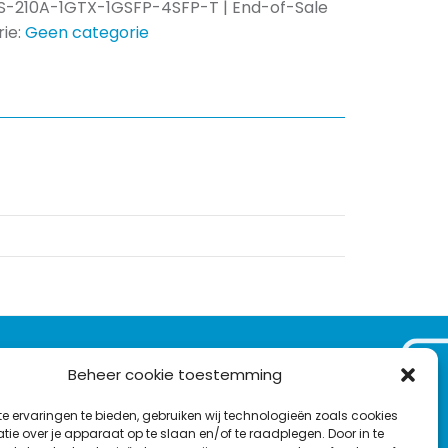
S-210A-1GTX-1GSFP-4SFP-T | End-of-Sale
ie:
Geen categorie
VOLG ONS OP:
Beheer cookie toestemming
Nieuwsbrief
e ervaringen te bieden, gebruiken wij technologieën zoals cookies
L
F
Y
C
ie over je apparaat op te slaan en/of te raadplegen. Door in te