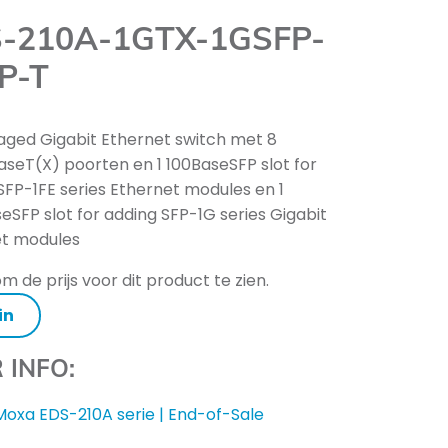
-210A-1GTX-1GSFP-
P-T
ed Gigabit Ethernet switch met 8
aseT(X) poorten en 1 100BaseSFP slot for
SFP-1FE series Ethernet modules en 1
eSFP slot for adding SFP-1G series Gigabit
et modules
m de prijs voor dit product te zien.
in
 INFO:
Moxa EDS-210A serie | End-of-Sale