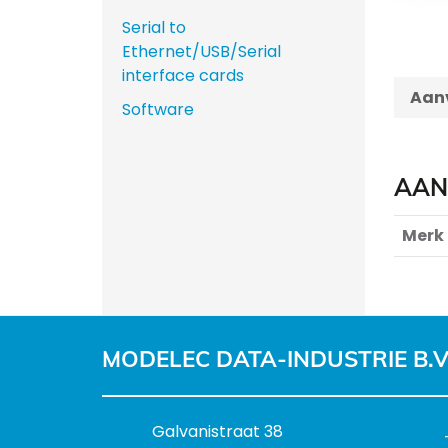
Serial to
Ethernet/USB/Serial
interface cards
Aanv
Software
AAN
Merk
MODELEC DATA-INDUSTRIE B.V
B
Galvanistraat 38