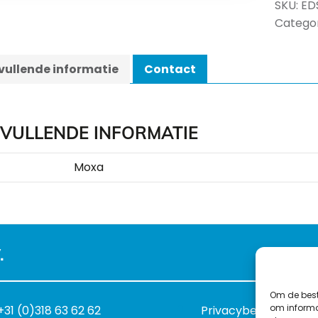
SKU:
ED
Categor
ullende informatie
Contact
VULLENDE INFORMATIE
Moxa
.
Om de best
om informat
+31 (0)318 63 62 62
Privacybeleid