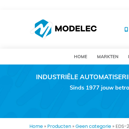
MO
HOME
MARKTEN
INDUSTRIËLE AUTOMATISE
Sinds 1977 jouw betro
Home
»
Producten
»
Geen categorie
»
EDS-2