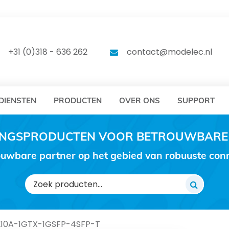
DELEC
MODELEC
+31 (0)318 - 636 262
contact@modelec.nl
DIENSTEN
PRODUCTEN
OVER ONS
SUPPORT
RINGSPRODUCTEN VOOR BETROUWBARE
uwbare partner op het gebied van robuuste conne
Zoeken
naar:
10A-1GTX-1GSFP-4SFP-T