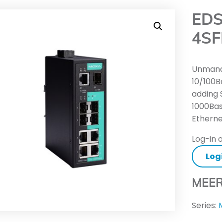
EDS
4SF
Unmanag
10/100B
adding 
1000Bas
Ethern
Log-in o
Log
MEER
Series: