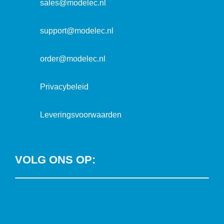
m
sales@modelec.nl
s
a
t
support@modelec.nl
i
e
order@modelec.nl
Privacybeleid
Leveringsvoorwaarden
VOLG ONS OP:
L
T
F
Y
C
i
w
a
o
o
n
i
c
u
n