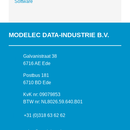
Software
MODELEC DATA-INDUSTRIE B.V.
B
Galvanistraat 38
e
6716 AE Ede
z
P
Postbus 181
o
o
6710 BD Ede
e
s
k
I
KvK nr: 09079853
t
a
n
BTW nr: NL8026.59.640.B01
a
d
f
d
r
+31 (0)318 63 62 62
o
r
e
r
e
s