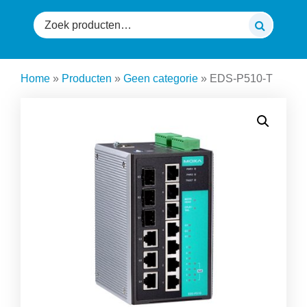
Zoeken
naar:
Home
»
Producten
»
Geen categorie
»
EDS-P510-T