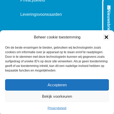
Privacybeleid
Nieuwsbrief
Leveringsvoorwaarden
VOLG ONS OP:
Beheer cookie toestemming
Om de beste ervaringen te bieden, gebruiken wij technologieën zoals
cookies om informatie over je apparaat op te slaan en/of te raadplegen.
L
T
F
Y
C
Door in te stemmen met deze technologieën kunnen wij gegevens zoals
surfgedrag of unieke ID's op deze site verwerken. Als je geen toestemming
i
w
a
o
o
geeft of uw toestemming intrekt, kan dit een nadelige invloed hebben op
n
i
c
u
n
bepaalde functies en mogelijkheden.
k
t
e
T
t
e
t
b
u
a
Accepteren
d
e
o
b
c
I
r
o
e
t
Bekijk voorkeuren
n
k
©
1977
-2026
MODELEC
-
Data-Industrie
|
Keraweb &
Partners
Privacybeleid