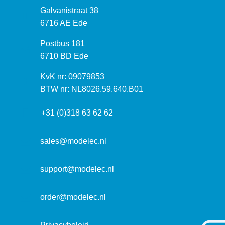
B
Galvanistraat 38
e
6716 AE Ede
z
P
Postbus 181
o
o
6710 BD Ede
e
s
k
I
KvK nr: 09079853
t
a
n
BTW nr: NL8026.59.640.B01
a
d
f
d
r
+31 (0)318 63 62 62
o
r
e
r
e
s
m
sales@modelec.nl
s
a
t
support@modelec.nl
i
e
order@modelec.nl