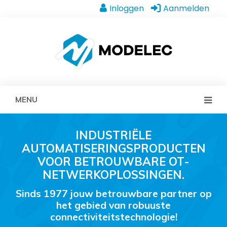
Inloggen
Aanmelden
MENU
INDUSTRIËLE
AUTOMATISERINGSPRODUCTEN
VOOR BETROUWBARE OT-
NETWERKOPLOSSINGEN.
Sinds 1977 jouw betrouwbare partner op
het gebied van robuuste
connectiviteitstechnologie!