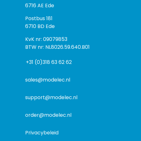
e
6716 AE Ede
z
P
Postbus 181
o
o
6710 BD Ede
e
s
k
I
KvK nr: 09079853
t
a
n
BTW nr: NL8026.59.640.B01
a
d
f
d
r
+31 (0)318 63 62 62
o
r
e
r
e
s
m
sales@modelec.nl
s
a
t
support@modelec.nl
i
e
order@modelec.nl
Privacybeleid