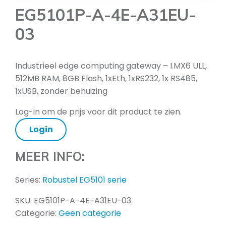
EG5101P-A-4E-A31EU-
03
Industrieel edge computing gateway – I.MX6 ULL,
512MB RAM, 8GB Flash, 1xEth, 1xRS232, 1x RS485,
1xUSB, zonder behuizing
Log-in om de prijs voor dit product te zien.
Login
MEER INFO:
Series:
Robustel EG5101 serie
SKU:
EG5101P-A-4E-A31EU-03
Categorie:
Geen categorie