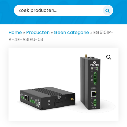
Zoeken
naar:
Home
»
Producten
»
Geen categorie
»
EG5101P-
A-4E-A31EU-03