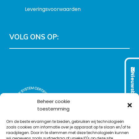
Leveringsvoorwaarden
VOLG ONS OP:
L
T
F
Y
C
i
w
a
o
o
n
i
c
u
n
Nieuwsbrief
k
t
e
T
t
e
t
b
u
a
d
e
o
b
c
Beheer cookie
I
r
o
e
t
toestemming
n
k
Om de beste ervaringen te bieden, gebruiken wij technologieën
zoals cookies om informatie over je apparaat op te slaan en/of te
raadplegen. Door in te stemmen met deze technologieën kunnen
wij gegevens zoals surfgedrag of unieke ID's op deze site