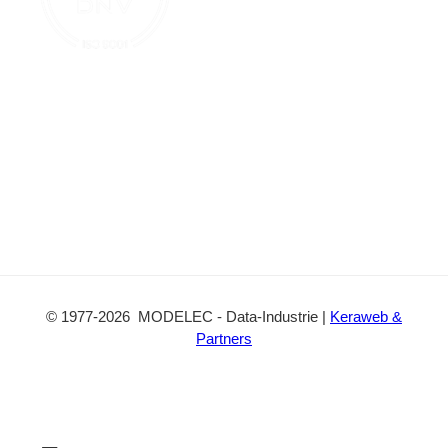
c
t
©
1977
-2026
MODELEC
-
Data-Industrie
|
Keraweb &
Partners