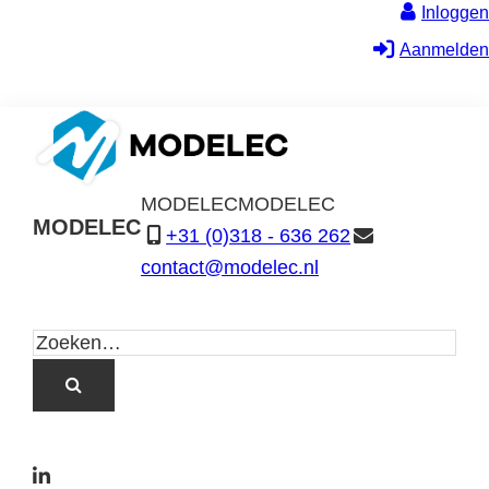
Inloggen
Aanmelden
MODELEC
MODELEC
MODELEC
+31 (0)318 - 636 262
Data-
contact@modelec.nl
Industrie
L