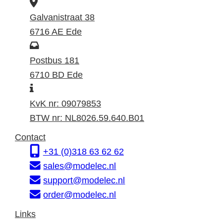
B
e
Galvanistraat 38
z
6716 AE Ede
o
P
e
o
Postbus 181
k
s
6710 BD Ede
I
a
t
n
d
a
KvK nr: 09079853
f
r
d
BTW nr: NL8026.59.640.B01
o
e
r
Contact
r
s
e
+31 (0)318 63 62 62
m
s
sales@modelec.nl
a
support@modelec.nl
t
order@modelec.nl
i
Links
e