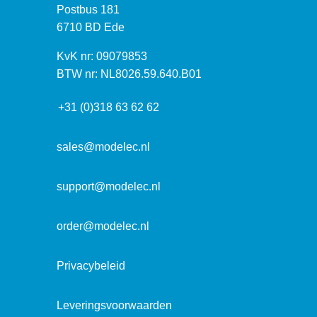
P
Postbus 181
o
o
6710 BD Ede
e
s
k
I
KvK nr: 09079853
t
a
n
BTW nr: NL8026.59.640.B01
a
d
f
d
r
+31 (0)318 63 62 62
o
r
e
r
e
s
m
sales@modelec.nl
s
a
t
support@modelec.nl
i
e
order@modelec.nl
Privacybeleid
Leveringsvoorwaarden