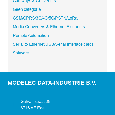
Gateways & Converters
Geen categorie
GSM/GPRS/3G/4G/5G/PSTN/LoRa
Media Converters & Ethernet Extenders
Remote Automation
Serial to Ethernet/USB/Serial interface cards
Software
MODELEC DATA-INDUSTRIE B.V.
B
Galvanistraat 38
e
6716 AE Ede
z