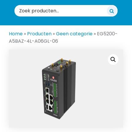
Zoeken
naar:
Home
»
Producten
»
Geen categorie
»
EG5200-
A5BAZ-4L-A06GL-06