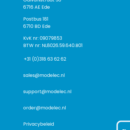
e
6716 AE Ede
z
P
Postbus 181
o
o
6710 BD Ede
e
s
k
I
KvK nr: 09079853
t
a
n
BTW nr: NL8026.59.640.B01
a
d
f
d
r
+31 (0)318 63 62 62
o
r
e
r
e
s
m
sales@modelec.nl
s
a
t
support@modelec.nl
i
e
order@modelec.nl
Privacybeleid