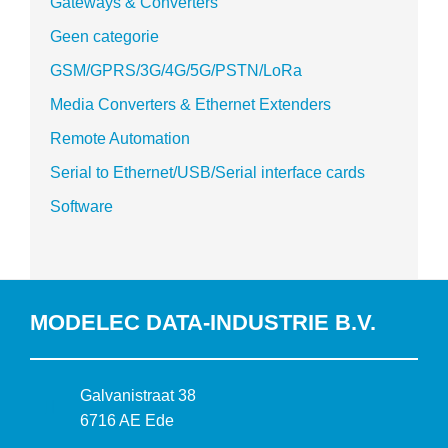
Gateways & Converters
Geen categorie
GSM/GPRS/3G/4G/5G/PSTN/LoRa
Media Converters & Ethernet Extenders
Remote Automation
Serial to Ethernet/USB/Serial interface cards
Software
MODELEC DATA-INDUSTRIE B.V.
B
Galvanistraat 38
e
6716 AE Ede
z