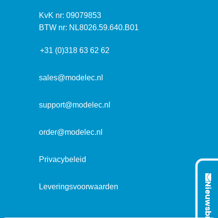
s
k
I
KvK nr: 09079853
t
a
n
BTW nr: NL8026.59.640.B01
a
d
f
d
r
+31 (0)318 63 62 62
o
r
e
r
e
s
m
sales@modelec.nl
s
a
t
support@modelec.nl
i
e
order@modelec.nl
Privacybeleid
Nieuwsbrief
Leveringsvoorwaarden