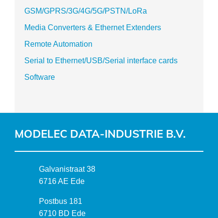
GSM/GPRS/3G/4G/5G/PSTN/LoRa
Media Converters & Ethernet Extenders
Remote Automation
Serial to Ethernet/USB/Serial interface cards
Software
MODELEC DATA-INDUSTRIE B.V.
B
Galvanistraat 38
e
6716 AE Ede
z
P
Postbus 181
o
o
6710 BD Ede
e