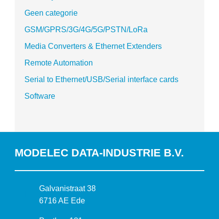
Geen categorie
GSM/GPRS/3G/4G/5G/PSTN/LoRa
Media Converters & Ethernet Extenders
Remote Automation
Serial to Ethernet/USB/Serial interface cards
Software
MODELEC DATA-INDUSTRIE B.V.
B
Galvanistraat 38
e
6716 AE Ede
z