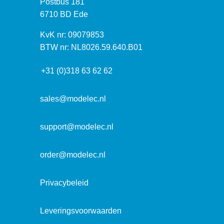
P
Postbus 181
o
o
6710 BD Ede
e
s
k
I
KvK nr: 09079853
t
a
n
BTW nr: NL8026.59.640.B01
a
d
f
d
r
+31 (0)318 63 62 62
o
r
e
r
e
s
m
sales@modelec.nl
s
a
t
support@modelec.nl
i
e
order@modelec.nl
Privacybeleid
Leveringsvoorwaarden