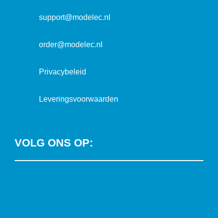
a
t
support@modelec.nl
i
e
order@modelec.nl
Privacybeleid
Leveringsvoorwaarden
VOLG ONS OP:
L
T
F
Y
C
i
w
a
o
o
n
i
c
u
n
k
t
e
T
t