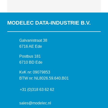
MODELEC DATA-INDUSTRIE B.V.
B
Galvanistraat 38
e
6716 AE Ede
z
P
Postbus 181
o
o
6710 BD Ede
e
s
k
I
KvK nr: 09079853
t
a
n
BTW nr: NL8026.59.640.B01
a
d
f
d
r
+31 (0)318 63 62 62
o
r
e
r
e
s
m
sales@modelec.nl
s