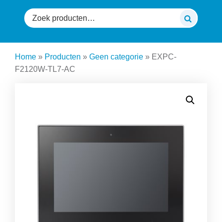
Zoeken
naar:
Home
»
Producten
»
Geen categorie
»
EXPC-
F2120W-TL7-AC