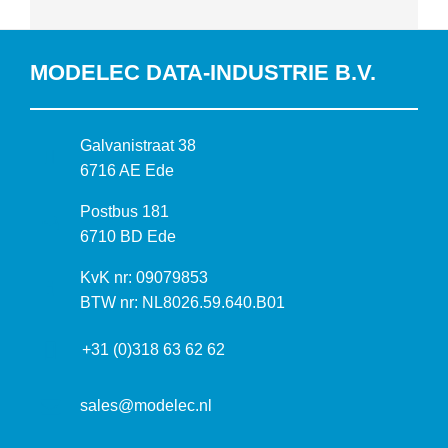
MODELEC DATA-INDUSTRIE B.V.
B
Galvanistraat 38
e
6716 AE Ede
z
P
Postbus 181
o
o
6710 BD Ede
e
s
k
I
KvK nr: 09079853
t
a
n
BTW nr: NL8026.59.640.B01
a
d
f
d
r
+31 (0)318 63 62 62
o
r
e
r
e
s
m
sales@modelec.nl
s
a