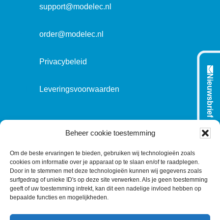
t
support@modelec.nl
i
e
order@modelec.nl
Privacybeleid
Nieuwsbrief
Leveringsvoorwaarden
VOLG ONS OP:
Beheer cookie toestemming
Om de beste ervaringen te bieden, gebruiken wij technologieën zoals
cookies om informatie over je apparaat op te slaan en/of te raadplegen.
L
T
F
Y
C
Door in te stemmen met deze technologieën kunnen wij gegevens zoals
surfgedrag of unieke ID's op deze site verwerken. Als je geen toestemming
i
w
a
o
o
geeft of uw toestemming intrekt, kan dit een nadelige invloed hebben op
n
i
c
u
n
bepaalde functies en mogelijkheden.
k
t
e
T
t
e
t
b
u
a