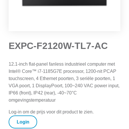
EXPC-F2120W-TL7-AC
12.1-inch flat-panel fanless industrieel computer met
Intel® Core™ i7-1185G7E processor, 1200-nit PCAP
touchscreen, 4 Ethernet poorten, 3 seriële poorten, 1
VGA poort, 1 DisplayPoort, 100~240 VAC power input,
IP66 (front), IP42 (rear), -40~70°C
omgevingstemperatuur
Log-in om de prijs voor dit product te zien.
Login