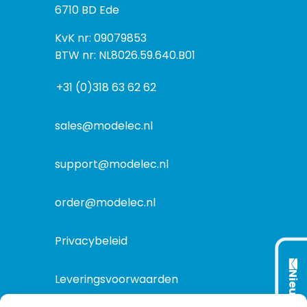
o
6710 BD Ede
e
s
k
I
KvK nr: 09079853
t
a
n
BTW nr: NL8026.59.640.B01
a
d
f
d
r
+31 (0)318 63 62 62
o
r
e
r
e
s
m
sales@modelec.nl
s
a
t
support@modelec.nl
i
e
order@modelec.nl
Privacybeleid
Nieuwsbrief
Leveringsvoorwaarden