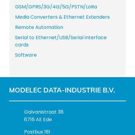
GSM/GPRS/3G/4G/5G/PSTN/LoRa
Media Converters & Ethernet Extenders
Remote Automation
Serial to Ethernet/USB/Serial interface
cards
Software
MODELEC DATA-INDUSTRIE B.V.
B
Galvanistraat 38
e
6716 AE Ede
z
P
Postbus 181
o