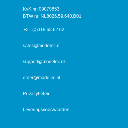
s
k
I
KvK nr: 09079853
t
a
n
BTW nr: NL8026.59.640.B01
a
d
f
d
r
+31 (0)318 63 62 62
o
r
e
r
e
s
m
sales@modelec.nl
s
a
t
support@modelec.nl
i
e
order@modelec.nl
Privacybeleid
Leveringsvoorwaarden