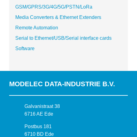
GSM/GPRS/3G/4G/5G/PSTN/LoRa
Media Converters & Ethernet Extenders
Remote Automation
Serial to Ethernet/USB/Serial interface cards
Software
MODELEC DATA-INDUSTRIE B.V.
B
Galvanistraat 38
e
6716 AE Ede
z
P
Postbus 181
o
o
6710 BD Ede
e