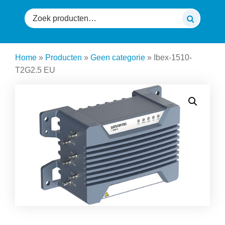
Zoeken
naar:
Home
»
Producten
»
Geen categorie
»
Ibex-1510-
T2G2.5 EU