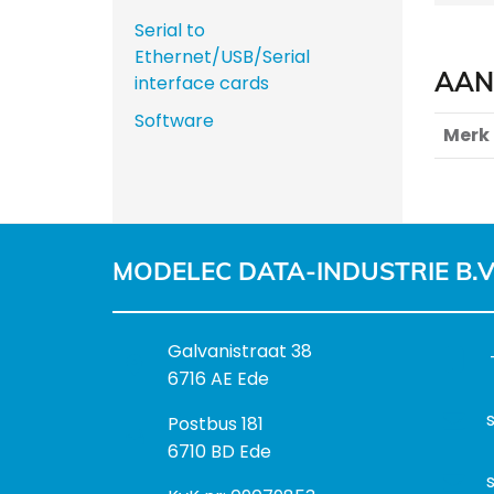
Serial to
Ethernet/USB/Serial
AAN
interface cards
Software
Merk
MODELEC DATA-INDUSTRIE B.V
B
Galvanistraat 38
e
6716 AE Ede
z
P
Postbus 181
o
o
6710 BD Ede
e
s
k