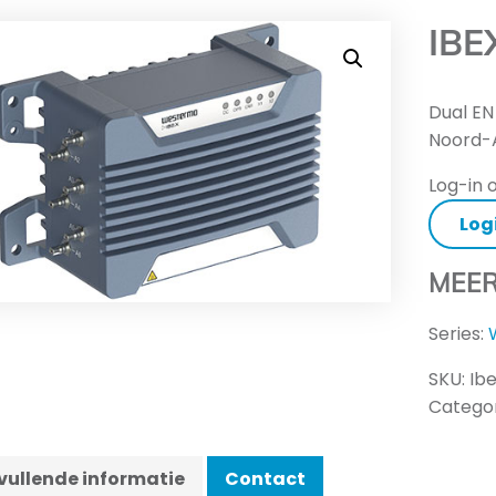
IBE
Dual EN
Noord-
Log-in o
Log
MEER
Series:
SKU:
Ib
Categor
ullende informatie
Contact