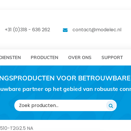
DELEC
MODELEC
+31 (0)318 - 636 262
contact@modelec.nl
DIENSTEN
PRODUCTEN
OVER ONS
SUPPORT
RINGSPRODUCTEN VOOR BETROUWBARE
uwbare partner op het gebied van robuuste conne
Zoeken
naar:
1510-T2G2.5 NA