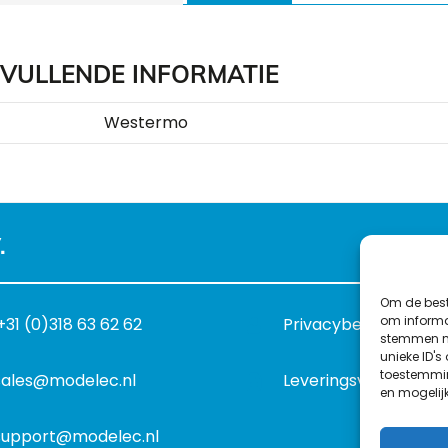
VULLENDE INFORMATIE
Westermo
.
Om de best
om informat
+31 (0)318 63 62 62
Privacybeleid
stemmen me
unieke ID's
toestemmin
sales@modelec.nl
Leveringsvoorwaard
en mogelij
support@modelec.nl