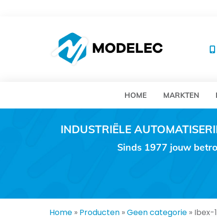
MO
HOME
MARKTEN
INDUSTRIËLE AUTOMATISE
Sinds 1977 jouw betro
Home
»
Producten
»
Geen categorie
»
Ibex-