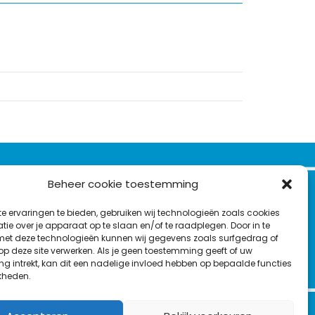
VOLG ONS OP:
Beheer cookie toestemming
Nieuwsbrief
e ervaringen te bieden, gebruiken wij technologieën zoals cookies
L
F
Y
C
ie over je apparaat op te slaan en/of te raadplegen. Door in te
t deze technologieën kunnen wij gegevens zoals surfgedrag of
i
a
o
o
T
 op deze site verwerken. Als je geen toestemming geeft of uw
n
c
u
n
g intrekt, kan dit een nadelige invloed hebben op bepaalde functies
en
w
k
e
T
t
kheden.
i
e
b
u
a
t
d
o
b
c