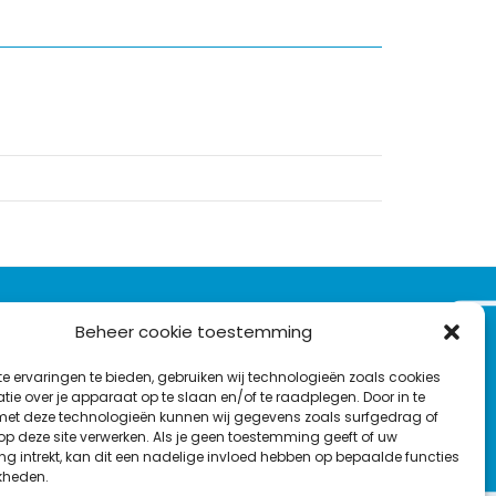
VOLG ONS OP:
Beheer cookie toestemming
Nieuwsbrief
e ervaringen te bieden, gebruiken wij technologieën zoals cookies
L
F
Y
C
ie over je apparaat op te slaan en/of te raadplegen. Door in te
t deze technologieën kunnen wij gegevens zoals surfgedrag of
i
a
o
o
T
 op deze site verwerken. Als je geen toestemming geeft of uw
n
c
u
n
g intrekt, kan dit een nadelige invloed hebben op bepaalde functies
en
w
k
e
T
t
kheden.
i