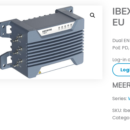
IBE
EU
Dual EN
PoE PD,
Log-in o
Log
MEER
Series:
SKU:
Ib
Categor