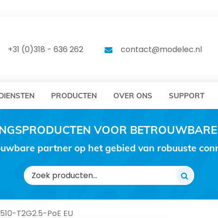
DELEC
MODELEC
+31 (0)318 - 636 262
contact@modelec.nl
DIENSTEN
PRODUCTEN
OVER ONS
SUPPORT
RINGSPRODUCTEN VOOR BETROUWBARE
uwbare partner op het gebied van robuuste conne
Zoeken
naar:
1510-T2G2.5-PoE EU