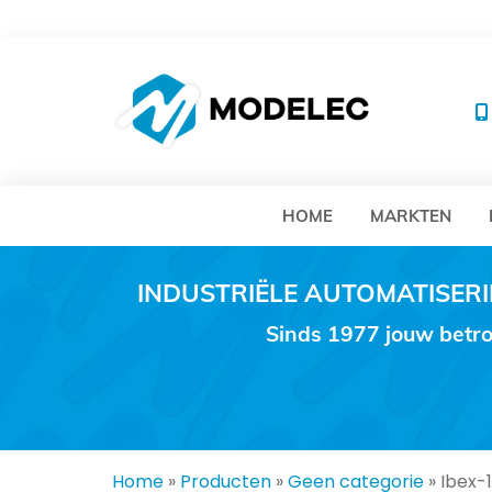
MO
HOME
MARKTEN
INDUSTRIËLE AUTOMATISE
Sinds 1977 jouw betro
Home
»
Producten
»
Geen categorie
»
Ibex-