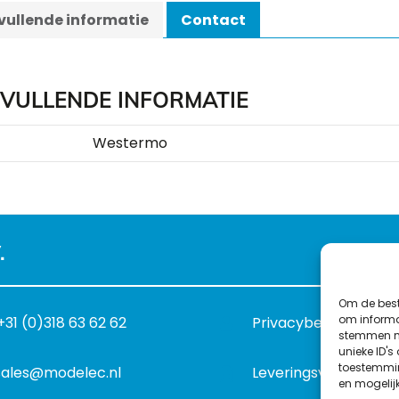
ullende informatie
Contact
VULLENDE INFORMATIE
Westermo
.
Om de best
om informat
+31 (0)318 63 62 62
Privacybeleid
stemmen me
unieke ID's
toestemmin
sales@modelec.nl
Leveringsvoorwaard
en mogelij