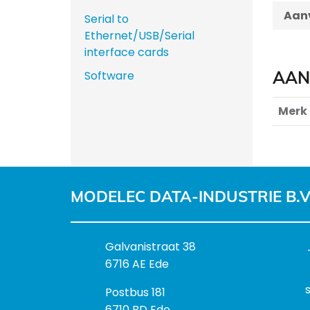
Aanv
Serial to
Ethernet/USB/Serial
interface cards
AAN
Software
Merk
MODELEC DATA-INDUSTRIE B.V
B
Galvanistraat 38
e
6716 AE Ede
z
P
Postbus 181
o
o
6710 BD Ede