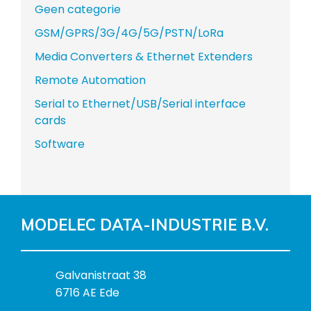
Geen categorie
GSM/GPRS/3G/4G/5G/PSTN/LoRa
Media Converters & Ethernet Extenders
Remote Automation
Serial to Ethernet/USB/Serial interface
cards
Software
MODELEC DATA-INDUSTRIE B.V.
B
Galvanistraat 38
e
6716 AE Ede
z