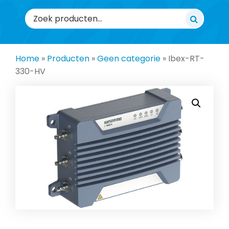
Zoeken
naar:
Home
»
Producten
»
Geen categorie
»
Ibex-RT-
330-HV