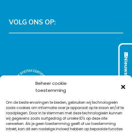
VOLG ONS OP:
L
T
F
Y
C
i
w
a
o
o
n
i
c
u
n
Nieuwsbrief
k
t
e
T
t
e
t
b
u
a
d
e
o
b
c
Beheer cookie
I
r
o
e
t
toestemming
n
k
Om de beste ervaringen te bieden, gebruiken wij technologieën
zoals cookies om informatie over je apparaat op te slaan en/of te
raadplegen. Door in te stemmen met deze technologieën kunnen
wij gegevens zoals surfgedrag of unieke ID's op deze site
verwerken. Als je geen toestemming geeft of uw toestemming
intrekt, kan dit een nadelige invloed hebben op bepaalde functies