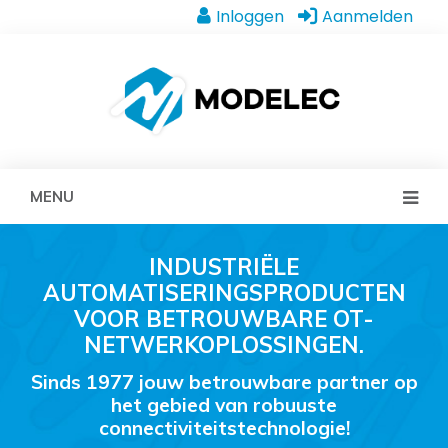
Inloggen
Aanmelden
MENU
INDUSTRIËLE
AUTOMATISERINGSPRODUCTEN
VOOR BETROUWBARE OT-
NETWERKOPLOSSINGEN.
Sinds 1977 jouw betrouwbare partner op
het gebied van robuuste
connectiviteitstechnologie!