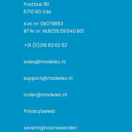
P
Postbus 181
o
o
6710 BD Ede
e
s
k
I
KvK nr: 09079853
t
a
n
BTW nr: NL8026.59.640.B01
a
d
f
d
r
+31 (0)318 63 62 62
o
r
e
r
e
s
m
sales@modelec.nl
s
a
t
support@modelec.nl
i
e
order@modelec.nl
Privacybeleid
Leveringsvoorwaarden