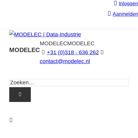
Inloggen
Aanmelden
MODELEC
MODELEC
MODELEC
+31 (0)318 - 636 262
Data-
contact@modelec.nl
Industrie
L
i
n
k
T