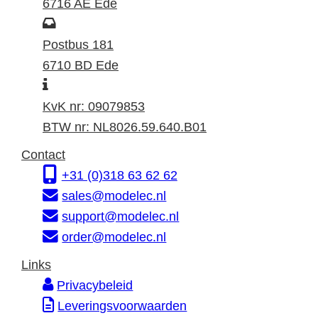
z
6716 AE Ede
o
P
e
o
Postbus 181
k
s
6710 BD Ede
I
a
t
n
d
a
KvK nr: 09079853
f
r
d
BTW nr: NL8026.59.640.B01
o
e
r
Contact
r
s
e
+31 (0)318 63 62 62
m
s
sales@modelec.nl
a
support@modelec.nl
t
order@modelec.nl
i
Links
e
Privacybeleid
Leveringsvoorwaarden