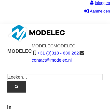
Inloggen
Aanmelden
MODELEC
MODELEC
MODELEC
+31 (0)318 - 636 262
Data-
contact@modelec.nl
Industrie
L