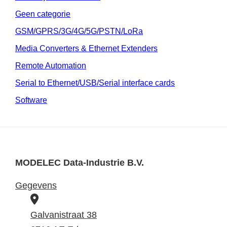
Geen categorie
GSM/GPRS/3G/4G/5G/PSTN/LoRa
Media Converters & Ethernet Extenders
Remote Automation
Serial to Ethernet/USB/Serial interface cards
Software
MODELEC Data-Industrie B.V.
Gegevens
B
e
Galvanistraat 38