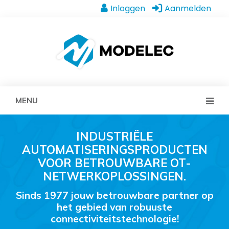
Inloggen
Aanmelden
MENU
INDUSTRIËLE
AUTOMATISERINGSPRODUCTEN
VOOR BETROUWBARE OT-
NETWERKOPLOSSINGEN.
Sinds 1977 jouw betrouwbare partner op
het gebied van robuuste
connectiviteitstechnologie!