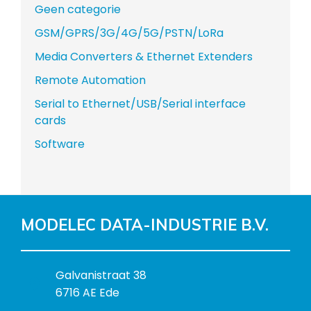
Geen categorie
GSM/GPRS/3G/4G/5G/PSTN/LoRa
Media Converters & Ethernet Extenders
Remote Automation
Serial to Ethernet/USB/Serial interface
cards
Software
MODELEC DATA-INDUSTRIE B.V.
B
Galvanistraat 38
e
6716 AE Ede
z