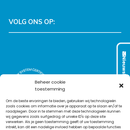
VOLG ONS OP:
L
T
F
Y
C
i
w
a
o
o
n
i
c
u
n
Nieuwsbrief
k
t
e
T
t
e
t
b
u
a
d
e
o
b
c
Beheer cookie
I
r
o
e
t
toestemming
n
k
Om de beste ervaringen te bieden, gebruiken wij technologieën
zoals cookies om informatie over je apparaat op te slaan en/of te
raadplegen. Door in te stemmen met deze technologieën kunnen
wij gegevens zoals surfgedrag of unieke ID's op deze site
verwerken. Als je geen toestemming geeft of uw toestemming
intrekt, kan dit een nadelige invloed hebben op bepaalde functies