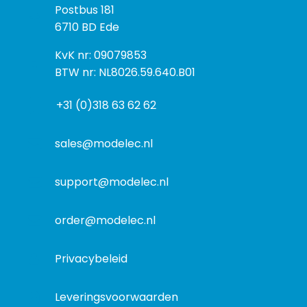
P
Postbus 181
o
o
6710 BD Ede
e
s
k
I
KvK nr: 09079853
t
a
n
BTW nr: NL8026.59.640.B01
a
d
f
d
r
+31 (0)318 63 62 62
o
r
e
r
e
s
m
sales@modelec.nl
s
a
t
support@modelec.nl
i
e
order@modelec.nl
Privacybeleid
Leveringsvoorwaarden