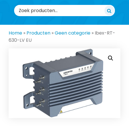
Zoeken
naar:
Home
»
Producten
»
Geen categorie
»
Ibex-RT-
630-LV EU