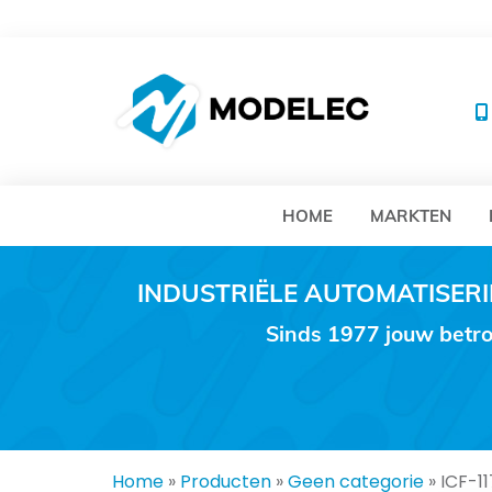
MO
HOME
MARKTEN
INDUSTRIËLE AUTOMATISE
Sinds 1977 jouw betro
Home
»
Producten
»
Geen categorie
»
ICF-1