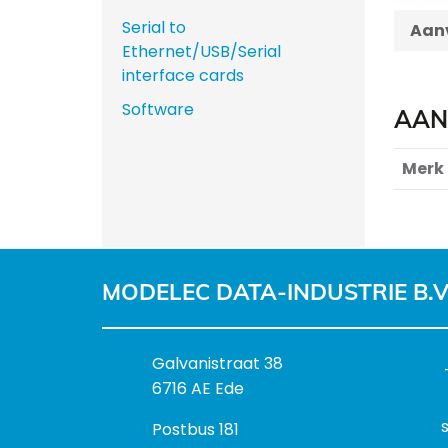
Serial to
Aanv
Ethernet/USB/Serial
interface cards
Software
AAN
Merk
MODELEC DATA-INDUSTRIE B.V
B
Galvanistraat 38
e
6716 AE Ede
z
P
Postbus 181
o