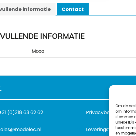
ullende informatie
Contact
VULLENDE INFORMATIE
Moxa
.
Om de best
om informat
+31 (0)318 63 62 62
Privacybeleid
stemmen me
unieke ID's
toestemmin
sales@modelec.nl
Leveringsvoorwaard
en mogelij