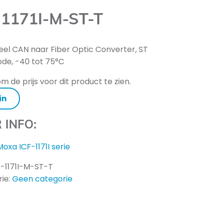
-1171I-M-ST-T
ieel CAN naar Fiber Optic Converter, ST
de, -40 tot 75°C
m de prijs voor dit product te zien.
in
 INFO:
Moxa ICF-1171I serie
F-1171I-M-ST-T
ie:
Geen categorie