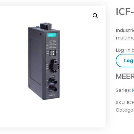
ICF
Industr
multimo
Log-in o
Log
MEER
Series:
SKU:
IC
Categor