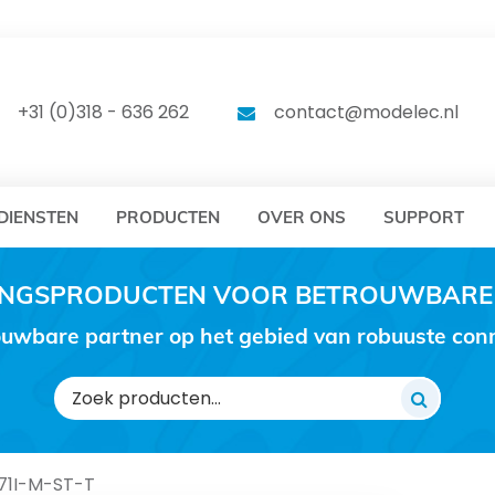
DELEC
MODELEC
+31 (0)318 - 636 262
contact@modelec.nl
DIENSTEN
PRODUCTEN
OVER ONS
SUPPORT
RINGSPRODUCTEN VOOR BETROUWBARE
uwbare partner op het gebied van robuuste conne
Zoeken
naar:
171I-M-ST-T