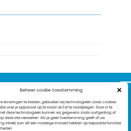
VOLG ONS OP:
Beheer cookie toestemming
Nieuwsbrief
e ervaringen te bieden, gebruiken wij technologieën zoals cookies
L
F
Y
C
ie over je apparaat op te slaan en/of te raadplegen. Door in te
t deze technologieën kunnen wij gegevens zoals surfgedrag of
i
a
o
o
T
 op deze site verwerken. Als je geen toestemming geeft of uw
n
c
u
n
g intrekt, kan dit een nadelige invloed hebben op bepaalde functies
en
w
k
e
T
t
kheden.