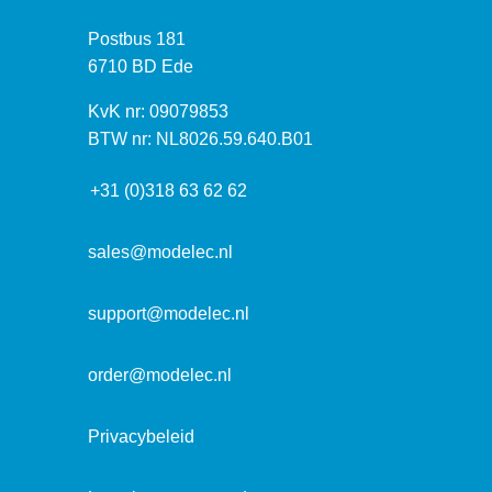
z
P
Postbus 181
o
o
6710 BD Ede
e
s
k
I
KvK nr: 09079853
t
a
n
BTW nr: NL8026.59.640.B01
a
d
f
d
r
+31 (0)318 63 62 62
o
r
e
r
e
s
m
sales@modelec.nl
s
a
t
support@modelec.nl
i
e
order@modelec.nl
Privacybeleid