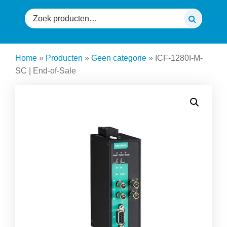
Zoeken
naar:
Home
»
Producten
»
Geen categorie
»
ICF-1280I-M-
SC | End-of-Sale