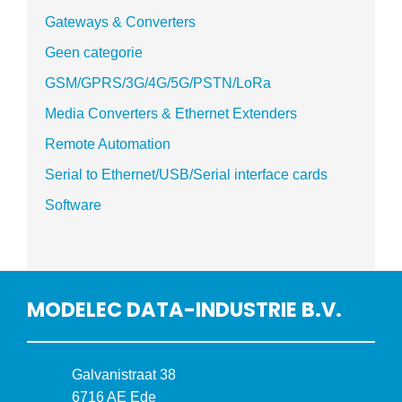
Gateways & Converters
Geen categorie
GSM/GPRS/3G/4G/5G/PSTN/LoRa
Media Converters & Ethernet Extenders
Remote Automation
Serial to Ethernet/USB/Serial interface cards
Software
MODELEC DATA-INDUSTRIE B.V.
B
Galvanistraat 38
e
6716 AE Ede