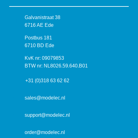
B
Galvanistraat 38
e
6716 AE Ede
z
P
Postbus 181
o
o
6710 BD Ede
e
s
k
I
KvK nr: 09079853
t
a
n
BTW nr: NL8026.59.640.B01
a
d
f
d
r
+31 (0)318 63 62 62
o
r
e
r
e
s
m
sales@modelec.nl
s
a
t
support@modelec.nl
i
e
order@modelec.nl