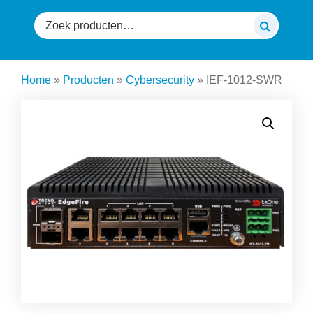
Zoeken
naar:
Home
»
Producten
»
Cybersecurity
»
IEF-1012-SWR