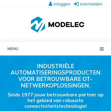
Inloggen
Aanmelden
MENU
INDUSTRIËLE
AUTOMATISERINGSPRODUCTEN
VOOR BETROUWBARE OT-
NETWERKOPLOSSINGEN.
Sinds 1977 jouw betrouwbare partner op
het gebied van robuuste
connectiviteitstechnologie!