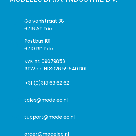
B
Galvanistraat 38
e
6716 AE Ede
z
P
Postbus 181
o
o
6710 BD Ede
e
s
k
I
KvK nr: 09079853
t
a
n
BTW nr: NL8026.59.640.B01
a
d
f
d
r
+31 (0)318 63 62 62
o
r
e
r
e
s
m
sales@modelec.nl
s
a
t
support@modelec.nl
i
e
order@modelec.nl