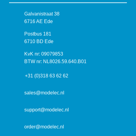
B
Galvanistraat 38
e
6716 AE Ede
z
P
Postbus 181
o
o
6710 BD Ede
e
s
k
I
KvK nr: 09079853
t
a
n
BTW nr: NL8026.59.640.B01
a
d
f
d
r
+31 (0)318 63 62 62
o
r
e
r
e
s
m
sales@modelec.nl
s
a
t
support@modelec.nl
i
e
order@modelec.nl