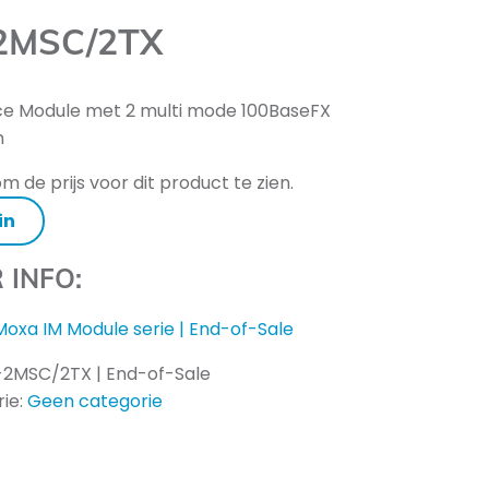
2MSC/2TX
ce Module met 2 multi mode 100BaseFX
n
m de prijs voor dit product te zien.
in
 INFO:
Moxa IM Module serie | End-of-Sale
-2MSC/2TX | End-of-Sale
ie:
Geen categorie