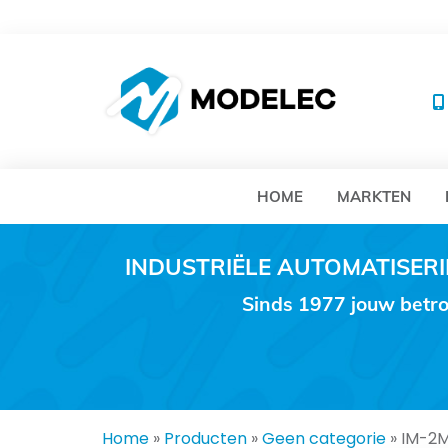
MO
HOME
MARKTEN
INDUSTRIËLE AUTOMATISE
Sinds 1977 jouw betro
Home
»
Producten
»
Geen categorie
»
IM-2