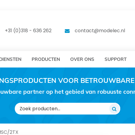
DELEC
MODELEC
+31 (0)318 - 636 262
contact@modelec.nl
DIENSTEN
PRODUCTEN
OVER ONS
SUPPORT
RINGSPRODUCTEN VOOR BETROUWBARE
uwbare partner op het gebied van robuuste conne
Zoeken
naar:
MSC/2TX