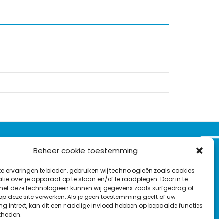
VOLG ONS OP:
Beheer cookie toestemming
Nieuwsbrief
e ervaringen te bieden, gebruiken wij technologieën zoals cookies
L
F
Y
C
ie over je apparaat op te slaan en/of te raadplegen. Door in te
t deze technologieën kunnen wij gegevens zoals surfgedrag of
i
a
o
o
T
 op deze site verwerken. Als je geen toestemming geeft of uw
n
c
u
n
g intrekt, kan dit een nadelige invloed hebben op bepaalde functies
en
w
k
e
T
t
kheden.