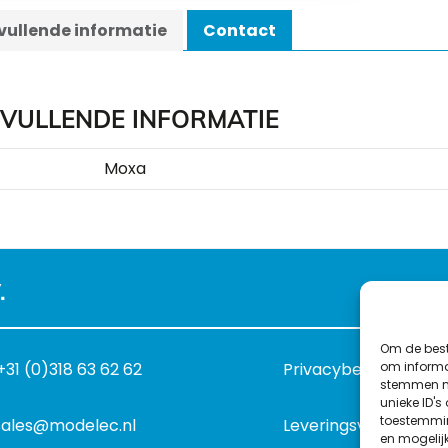
ullende informatie
Contact
VULLENDE INFORMATIE
Moxa
.
Om de best
om informat
+31 (0)318 63 62 62
Privacybeleid
stemmen me
unieke ID's
toestemmin
sales@modelec.nl
Leveringsvoorwaard
en mogelij