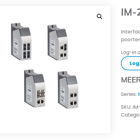
IM-
Interfa
poorte
Log-in o
Log
MEER
Series:
SKU:
IM
Categor