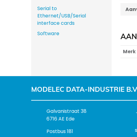
Serial to
Aanv
Ethernet/USB/Serial
interface cards
Software
AAN
Merk
MODELEC DATA-INDUSTRIE B.V
B
Galvanistraat 38
e
6716 AE Ede
z
P
Postbus 181
o