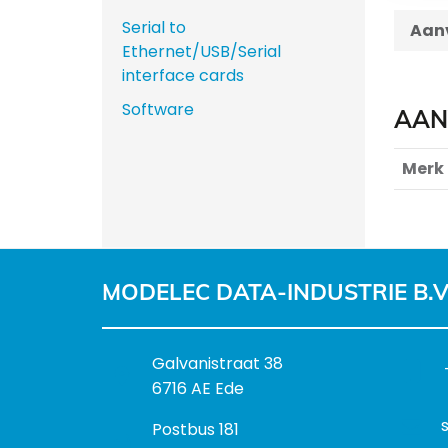
Serial to
Aanv
Ethernet/USB/Serial
interface cards
Software
AAN
Merk
MODELEC DATA-INDUSTRIE B.V
B
Galvanistraat 38
e
6716 AE Ede
z
P
Postbus 181
o