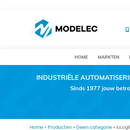
MO
HOME
MARKTEN
INDUSTRIËLE AUTOMATISE
Sinds 1977 jouw betro
Home
»
Producten
»
Geen categorie
»
ioLog