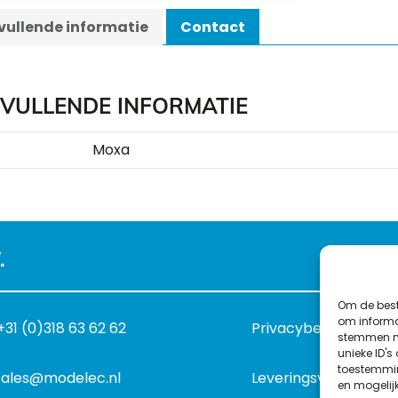
ullende informatie
Contact
VULLENDE INFORMATIE
Moxa
.
Om de best
om informat
+31 (0)318 63 62 62
Privacybeleid
stemmen me
unieke ID's
toestemmin
sales@modelec.nl
Leveringsvoorwaard
en mogelij