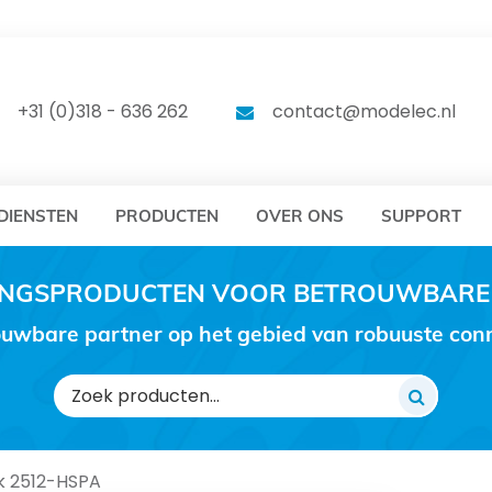
DELEC
MODELEC
+31 (0)318 - 636 262
contact@modelec.nl
DIENSTEN
PRODUCTEN
OVER ONS
SUPPORT
RINGSPRODUCTEN VOOR BETROUWBARE
uwbare partner op het gebied van robuuste conne
Zoeken
naar:
ik 2512-HSPA