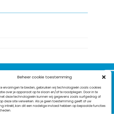
VOLG ONS OP:
Beheer cookie toestemming
Nieuwsbrief
e ervaringen te bieden, gebruiken wij technologieën zoals cookies
L
F
Y
C
ie over je apparaat op te slaan en/of te raadplegen. Door in te
t deze technologieën kunnen wij gegevens zoals surfgedrag of
i
a
o
o
 op deze site verwerken. Als je geen toestemming geeft of uw
T
n
c
u
n
g intrekt, kan dit een nadelige invloed hebben op bepaalde functies
en
w
kheden.
k
e
T
t