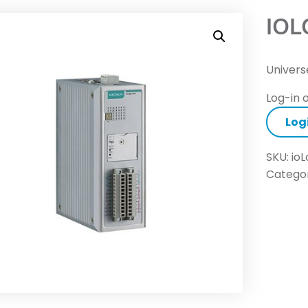
IOL
Univers
Log-in o
Log
SKU:
io
Categor