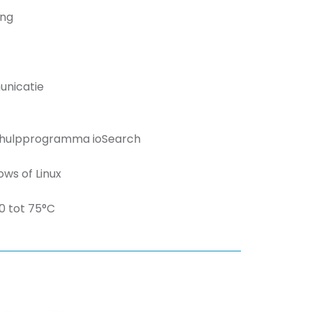
ing
unicatie
t hulpprogramma ioSearch
ws of Linux
0 tot 75°C