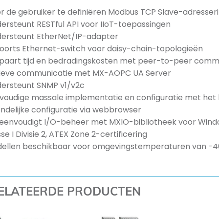
r de gebruiker te definiëren Modbus TCP Slave-adresser
ersteunt RESTful API voor IIoT-toepassingen
ersteunt EtherNet/IP-adapter
oorts Ethernet-switch voor daisy-chain-topologieën
paart tijd en bedradingskosten met peer-to-peer comm
ieve communicatie met MX-AOPC UA Server
ersteunt SNMP v1/v2c
voudige massale implementatie en configuratie met he
endelijke configuratie via webbrowser
eenvoudigt I/O-beheer met MXIO-bibliotheek voor Windo
se I Divisie 2, ATEX Zone 2-certificering
ellen beschikbaar voor omgevingstemperaturen van -4
ELATEERDE PRODUCTEN