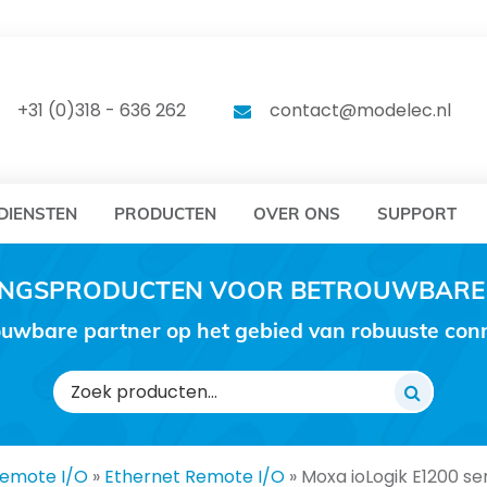
DELEC
MODELEC
+31 (0)318 - 636 262
contact@modelec.nl
DIENSTEN
PRODUCTEN
OVER ONS
SUPPORT
RINGSPRODUCTEN VOOR BETROUWBARE
uwbare partner op het gebied van robuuste conne
Zoeken
naar:
emote I/O
»
Ethernet Remote I/O
»
Moxa ioLogik E1200 se