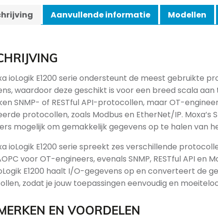
hrijving
Aanvullende informatie
Modellen
CHRIJVING
a ioLogik E1200 serie ondersteunt de meest gebruikte pr
ns, waardoor deze geschikt is voor een breed scala aan
ken SNMP- of RESTful API-protocollen, maar OT-enginee
erde protocollen, zoals Modbus en EtherNet/IP. Moxa’s S
ers mogelijk om gemakkelijk gegevens op te halen van h
a ioLogik E1200 serie spreekt zes verschillende protoco
OPC voor OT-engineers, evenals SNMP, RESTful API en Mo
oLogik E1200 haalt I/O-gegevens op en converteert de geg
ollen, zodat je jouw toepassingen eenvoudig en moeiteloo
MERKEN EN VOORDELEN