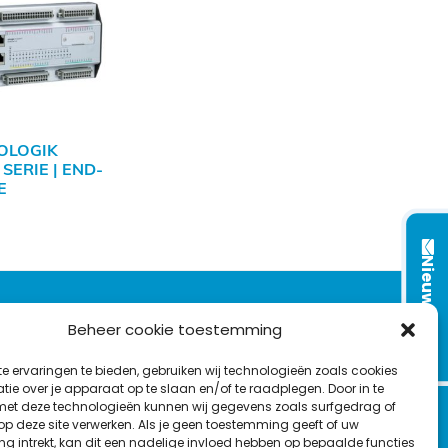
OLOGIK
SERIE | END-
E
Nieuwsbrief
VOLG ONS OP:
Beheer cookie toestemming
e ervaringen te bieden, gebruiken wij technologieën zoals cookies
L
F
Y
C
ie over je apparaat op te slaan en/of te raadplegen. Door in te
t deze technologieën kunnen wij gegevens zoals surfgedrag of
i
a
o
o
T
 op deze site verwerken. Als je geen toestemming geeft of uw
n
c
u
n
g intrekt, kan dit een nadelige invloed hebben op bepaalde functies