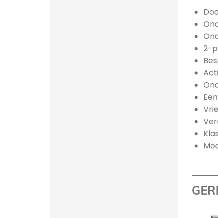
Doo
Ond
Ond
2-p
Bes
Act
Ond
Een
Vri
Ver
Klas
Mod
GER