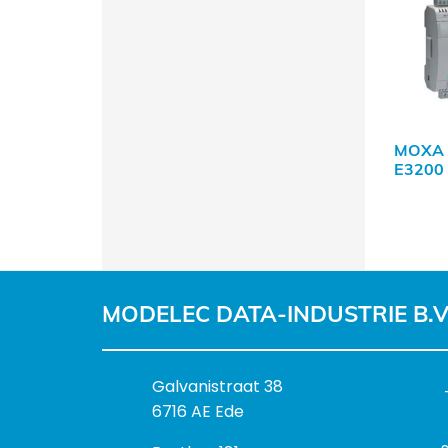
MOXA 
E3200
MODELEC DATA-INDUSTRIE B.V
B
Galvanistraat 38
e
6716 AE Ede
z