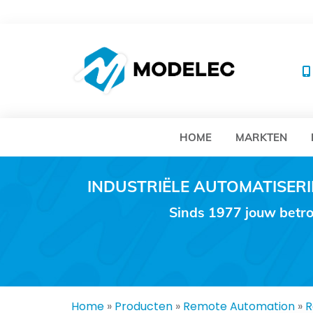
MO
HOME
MARKTEN
INDUSTRIËLE AUTOMATISE
Sinds 1977 jouw betro
Home
»
Producten
»
Remote Automation
»
R