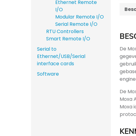
Ethernet Remote
Besc
I/O
Modular Remote I/O
Serial Remote I/O
RTU Controllers
BES
Smart Remote I/O
De Mox
Serial to
gegeve
Ethernet/USB/Serial
interface cards
gebrui
gebase
Software
engine
De Mox
Moxa A
Moxa i
protoc
KEN