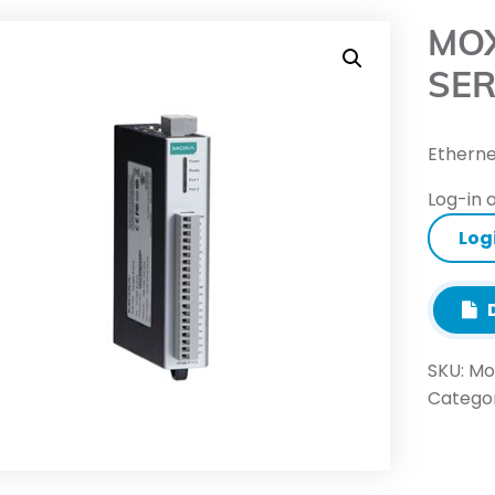
MOX
SER
Etherne
Log-in o
Log
D
SKU:
Mox
Categor