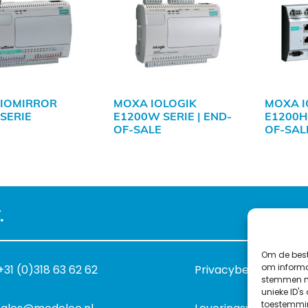
IOMIRROR
MOXA IOLOGIK
MOXA I
 SERIE
E1200W SERIE | END-
E1200H 
OF-SALE
OF-SAL
.
Om de best
om informat
+31 (0)318 63 62 62
Privacybeleid
stemmen me
unieke ID's
toestemmin