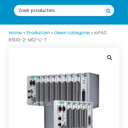
Zoeken
naar:
Home
»
Producten
»
Geen categorie
»
ioPAC
8500-2-M12-C-T