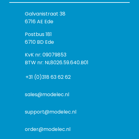
B
Galvanistraat 38
e
6716 AE Ede
z
P
Postbus 181
o
o
6710 BD Ede
e
s
k
I
KvK nr: 09079853
t
a
n
BTW nr: NL8026.59.640.B01
a
d
f
d
r
+31 (0)318 63 62 62
o
r
e
r
e
s
m
sales@modelec.nl
s
a
t
support@modelec.nl
i
e
order@modelec.nl