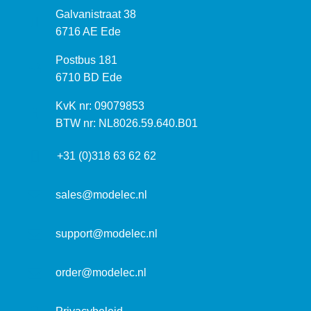
B
Galvanistraat 38
e
6716 AE Ede
z
P
Postbus 181
o
o
6710 BD Ede
e
s
k
I
KvK nr: 09079853
t
a
n
BTW nr: NL8026.59.640.B01
a
d
f
d
r
+31 (0)318 63 62 62
o
r
e
r
e
s
m
sales@modelec.nl
s
a
t
support@modelec.nl
i
e
order@modelec.nl