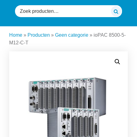
Zoeken
naar:
Home
»
Producten
»
Geen categorie
»
ioPAC 8500-5-
M12-C-T