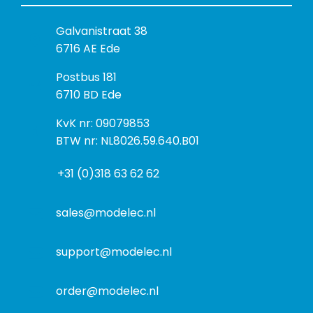
B
Galvanistraat 38
e
6716 AE Ede
z
P
Postbus 181
o
o
6710 BD Ede
e
s
k
I
KvK nr: 09079853
t
a
n
BTW nr: NL8026.59.640.B01
a
d
f
d
r
+31 (0)318 63 62 62
o
r
e
r
e
s
m
sales@modelec.nl
s
a
t
support@modelec.nl
i
e
order@modelec.nl