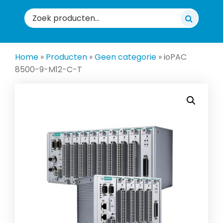
Zoeken
naar:
Home
»
Producten
»
Geen categorie
»
ioPAC
8500-9-M12-C-T