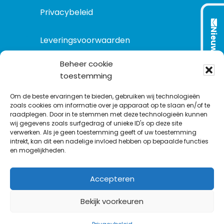
Privacybeleid
Nieuwsbrief
Leveringsvoorwaarden
Beheer cookie
toestemming
VOLG ONS OP:
Om de beste ervaringen te bieden, gebruiken wij technologieën
zoals cookies om informatie over je apparaat op te slaan en/of te
raadplegen. Door in te stemmen met deze technologieën kunnen
L
T
F
Y
C
wij gegevens zoals surfgedrag of unieke ID's op deze site
i
w
a
o
o
verwerken. Als je geen toestemming geeft of uw toestemming
intrekt, kan dit een nadelige invloed hebben op bepaalde functies
n
i
c
u
n
en mogelijkheden.
k
t
e
T
t
e
t
b
u
a
Accepteren
d
e
o
b
c
I
r
o
e
t
Bekijk voorkeuren
n
k
©
1977
-2026
MODELEC
-
Data-Industrie
|
Keraweb