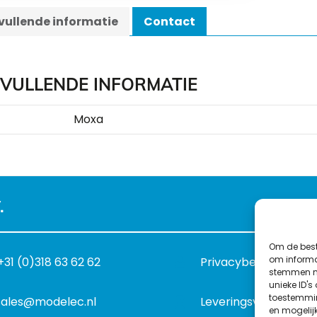
ullende informatie
Contact
VULLENDE INFORMATIE
Moxa
.
Om de best
om informat
+31 (0)318 63 62 62
Privacybeleid
stemmen me
unieke ID's
toestemmin
sales@modelec.nl
Leveringsvoorwaard
en mogelij