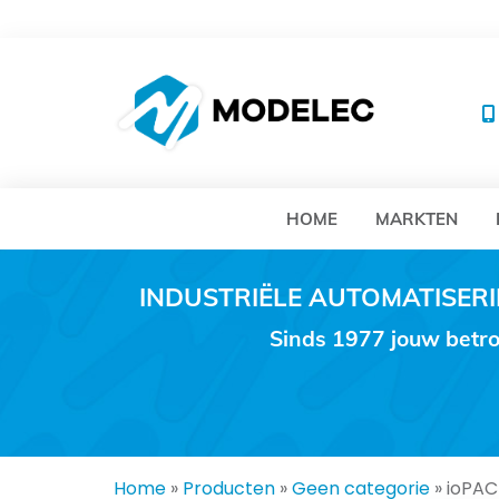
MO
HOME
MARKTEN
INDUSTRIËLE AUTOMATISE
Sinds 1977 jouw betro
Home
»
Producten
»
Geen categorie
»
ioPA