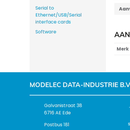
Serial to
Aanv
Ethernet/USB/Serial
interface cards
Software
AAN
Merk
MODELEC DATA-INDUSTRIE B.V
B
Galvanistraat 38
e
6716 AE Ede
z
P
Postbus 181
o