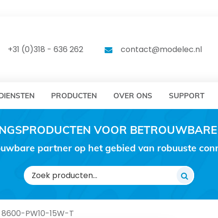
DELEC
MODELEC
+31 (0)318 - 636 262
contact@modelec.nl
DIENSTEN
PRODUCTEN
OVER ONS
SUPPORT
RINGSPRODUCTEN VOOR BETROUWBARE
uwbare partner op het gebied van robuuste conne
Zoeken
naar:
C 8600-PW10-15W-T