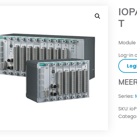
IOP
T
Module 
Log-in o
Log
MEER
Series:
SKU:
io
Categor