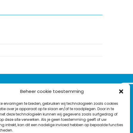
VOLG ONS OP:
Beheer cookie toestemming
Nieuwsbrief
e ervaringen te bieden, gebruiken wij technologieën zoals cookies
L
F
Y
C
ie over je apparaat op te slaan en/of te raadplegen. Door in te
t deze technologieën kunnen wij gegevens zoals surfgedrag of
i
a
o
o
T
 op deze site verwerken. Als je geen toestemming geeft of uw
n
c
u
n
g intrekt, kan dit een nadelige invloed hebben op bepaalde functies
en
w
k
e
T
t
kheden.