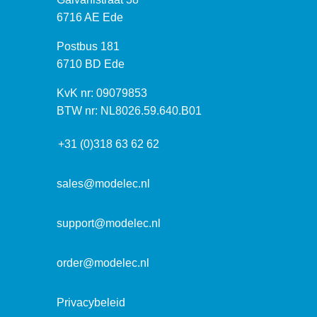
e
6716 AE Ede
z
P
Postbus 181
o
o
6710 BD Ede
e
s
k
I
KvK nr: 09079853
t
a
n
BTW nr: NL8026.59.640.B01
a
d
f
d
r
+31 (0)318 63 62 62
o
r
e
r
e
s
m
sales@modelec.nl
s
a
t
support@modelec.nl
i
e
order@modelec.nl
Privacybeleid