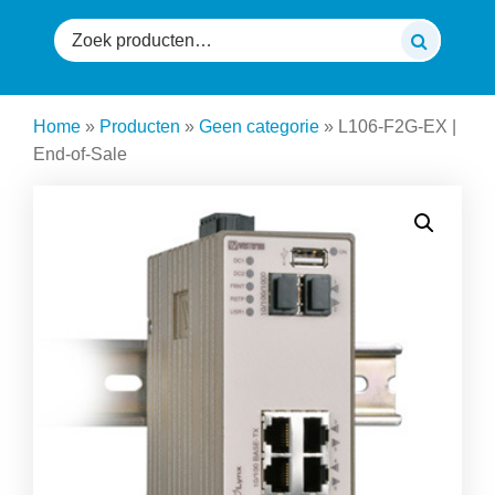
Zoeken
naar:
Home
»
Producten
»
Geen categorie
»
L106-F2G-EX |
End-of-Sale