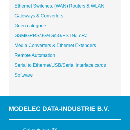
Ethernet Switches, (WAN) Routers & WLAN
Gateways & Converters
Geen categorie
GSM/GPRS/3G/4G/5G/PSTN/LoRa
Media Converters & Ethernet Extenders
Remote Automation
Serial to Ethernet/USB/Serial interface cards
Software
MODELEC DATA-INDUSTRIE B.V.
B
Galvanistraat 38