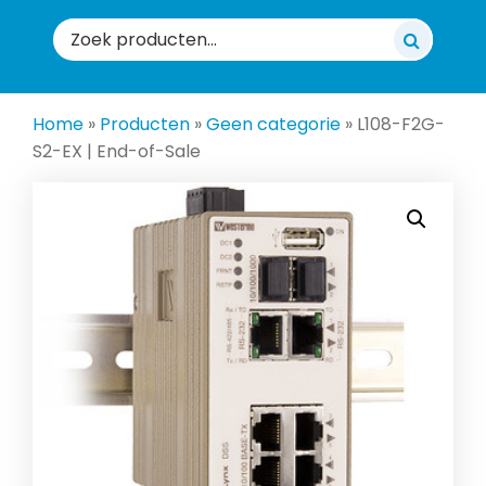
Zoeken
naar:
Home
»
Producten
»
Geen categorie
»
L108-F2G-
S2-EX | End-of-Sale