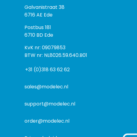
B
Galvanistraat 38
e
6716 AE Ede
z
P
Postbus 181
o
o
6710 BD Ede
e
s
k
I
KvK nr: 09079853
t
a
n
BTW nr: NL8026.59.640.B01
a
d
f
d
r
+31 (0)318 63 62 62
o
r
e
r
e
s
m
sales@modelec.nl
s
a
t
support@modelec.nl
i
e
order@modelec.nl