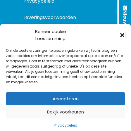
Privacybeleid
Nieuwsbrief
Leveringsvoorwaarden
Beheer cookie
toestemming
VOLG ONS OP:
Om de beste ervaringen te bieden, gebruiken wij technologieën
zoals cookies om informatie over je apparaat op te slaan en/of te
raadplegen. Door in te stemmen met deze technologieën kunnen
L
T
F
Y
C
wij gegevens zoals surfgedrag of unieke ID's op deze site
i
w
a
o
o
verwerken. Als je geen toestemming geeft of uw toestemming
intrekt, kan dit een nadelige invloed hebben op bepaalde functies
n
i
c
u
n
en mogelijkheden.
k
t
e
T
t
e
t
b
u
a
Accepteren
d
e
o
b
c
I
r
o
e
t
Bekijk voorkeuren
n
k
©
1977
-2026
MODELEC
-
Data-Industrie
|
Keraweb
& Partners
Privacybeleid