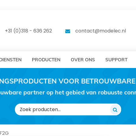
DELEC
MODELEC
+31 (0)318 - 636 262
contact@modelec.nl
DIENSTEN
PRODUCTEN
OVER ONS
SUPPORT
RINGSPRODUCTEN VOOR BETROUWBARE
uwbare partner op het gebied van robuuste conne
Zoeken
naar:
-F2G