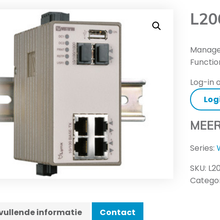
L20
Managed
Functio
Log-in o
Log
MEER
Series:
SKU:
L2
Categor
ullende informatie
Contact