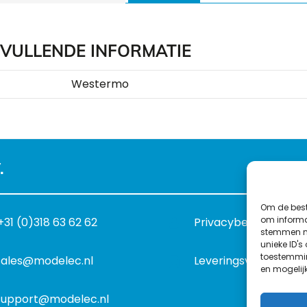
VULLENDE INFORMATIE
Westermo
.
Om de best
om informat
+31 (0)318 63 62 62
Privacybeleid
stemmen me
unieke ID's
toestemmin
sales@modelec.nl
Leveringsvoorwaard
en mogelij
support@modelec.nl