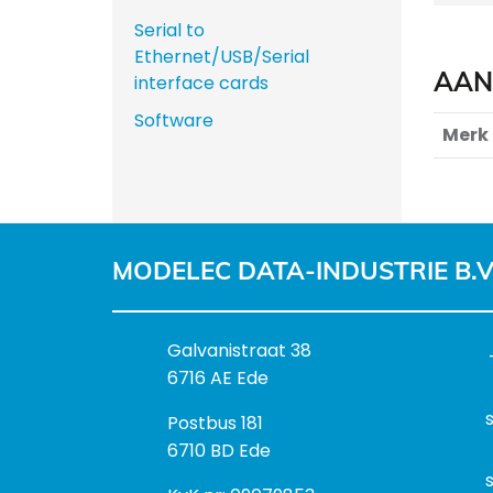
Serial to
Ethernet/USB/Serial
AAN
interface cards
Software
Merk
MODELEC DATA-INDUSTRIE B.V
B
Galvanistraat 38
e
6716 AE Ede
z
P
Postbus 181
o
o
6710 BD Ede
e
s
k