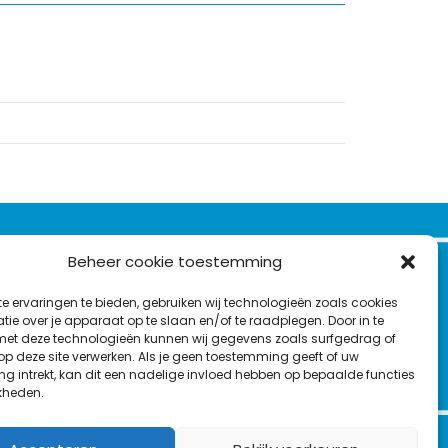
VOLG ONS OP:
Beheer cookie toestemming
Nieuwsbrief
e ervaringen te bieden, gebruiken wij technologieën zoals cookies
L
F
Y
C
ie over je apparaat op te slaan en/of te raadplegen. Door in te
t deze technologieën kunnen wij gegevens zoals surfgedrag of
i
a
o
o
T
 op deze site verwerken. Als je geen toestemming geeft of uw
n
c
u
n
g intrekt, kan dit een nadelige invloed hebben op bepaalde functies
en
w
k
e
T
t
kheden.
i
e
b
u
a
t
d
o
b
c