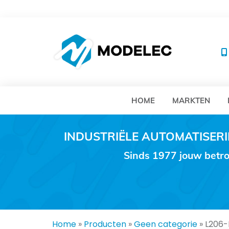
MO
HOME
MARKTEN
INDUSTRIËLE AUTOMATISE
Sinds 1977 jouw betro
Home
»
Producten
»
Geen categorie
»
L206