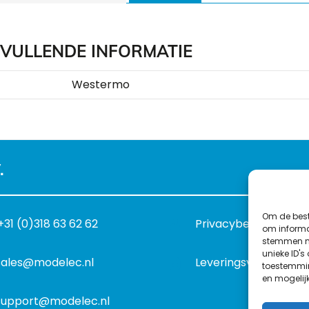
VULLENDE INFORMATIE
Westermo
.
Om de best
+31 (0)318 63 62 62
Privacybeleid
om informat
stemmen me
unieke ID's
sales@modelec.nl
Leveringsvoorwaard
toestemmin
en mogelij
support@modelec.nl