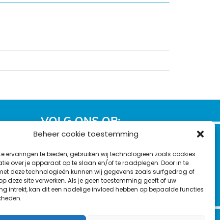
VOLG ONS OP:
Beheer cookie toestemming
Nieuwsbrief
e ervaringen te bieden, gebruiken wij technologieën zoals cookies
L
F
Y
C
ie over je apparaat op te slaan en/of te raadplegen. Door in te
i
a
o
o
t deze technologieën kunnen wij gegevens zoals surfgedrag of
T
n
c
u
n
 op deze site verwerken. Als je geen toestemming geeft of uw
en
w
g intrekt, kan dit een nadelige invloed hebben op bepaalde functies
k
e
T
t
kheden.
i
e
b
u
a
t
d
o
b
c