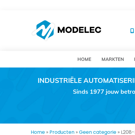
MO
HOME
MARKTEN
INDUSTRIËLE AUTOMATISE
Sinds 1977 jouw betro
Home
»
Producten
»
Geen categorie
»
L208