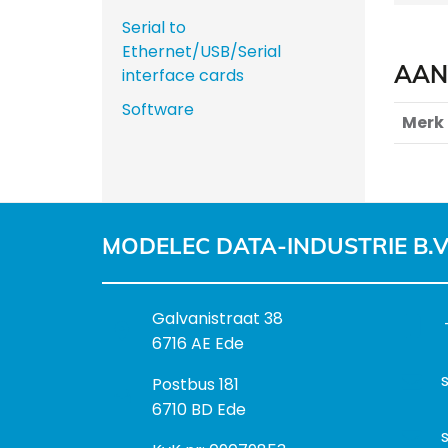
Serial to
Ethernet/USB/Serial
AAN
interface cards
Software
Merk
MODELEC DATA-INDUSTRIE B.V
B
Galvanistraat 38
e
6716 AE Ede
z
P
Postbus 181
o
o
6710 BD Ede
e
s
k