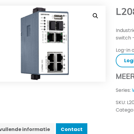
L20
Industr
switch 
Log-in o
Log
MEER
Series:
SKU:
L2
Categor
ullende informatie
Contact