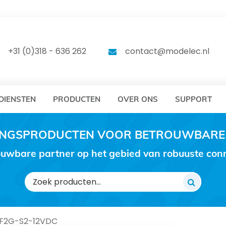
DELEC
MODELEC
+31 (0)318 - 636 262
contact@modelec.nl
DIENSTEN
PRODUCTEN
OVER ONS
SUPPORT
RINGSPRODUCTEN VOOR BETROUWBARE
uwbare partner op het gebied van robuuste conne
Zoeken
naar:
-F2G-S2-12VDC