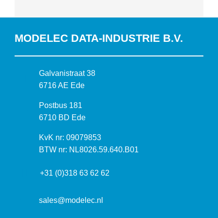
MODELEC DATA-INDUSTRIE B.V.
B
Galvanistraat 38
e
6716 AE Ede
z
P
Postbus 181
o
o
6710 BD Ede
e
s
k
I
KvK nr: 09079853
t
a
n
BTW nr: NL8026.59.640.B01
a
d
f
d
r
+31 (0)318 63 62 62
o
r
e
r
e
s
m
sales@modelec.nl
s
a