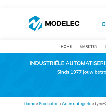
MO
HOME
MARKTEN
INDUSTRIËLE AUTOMATISE
Sinds 1977 jouw betro
Home
»
Producten
»
Geen categorie
»
Lynx-