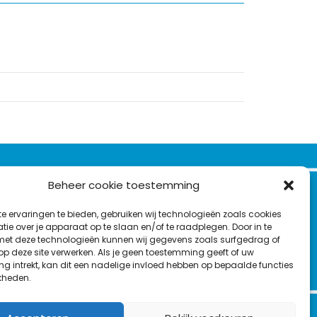
VOLG ONS OP:
Beheer cookie toestemming
Nieuwsbrief
e ervaringen te bieden, gebruiken wij technologieën zoals cookies
L
F
Y
C
ie over je apparaat op te slaan en/of te raadplegen. Door in te
t deze technologieën kunnen wij gegevens zoals surfgedrag of
i
a
o
o
T
 op deze site verwerken. Als je geen toestemming geeft of uw
n
c
u
n
g intrekt, kan dit een nadelige invloed hebben op bepaalde functies
en
w
k
e
T
t
kheden.
i
e
b
u
a
t
d
o
b
c