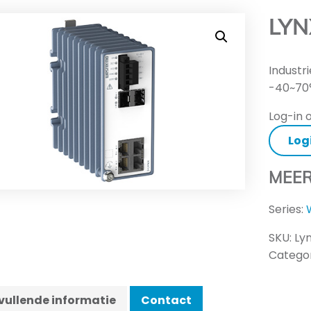
LYN
Industr
-40~70
Log-in o
Log
MEER
Series:
SKU:
Ly
Categor
ullende informatie
Contact