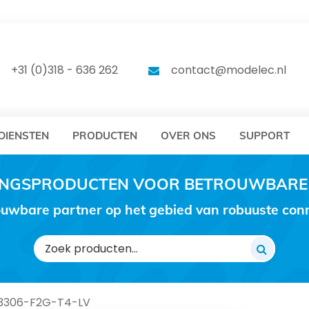
DELEC
MODELEC
+31 (0)318 - 636 262
contact@modelec.nl
DIENSTEN
PRODUCTEN
OVER ONS
SUPPORT
RINGSPRODUCTEN VOOR BETROUWBARE
uwbare partner op het gebied van robuuste conne
Zoeken
naar:
3306-F2G-T4-LV