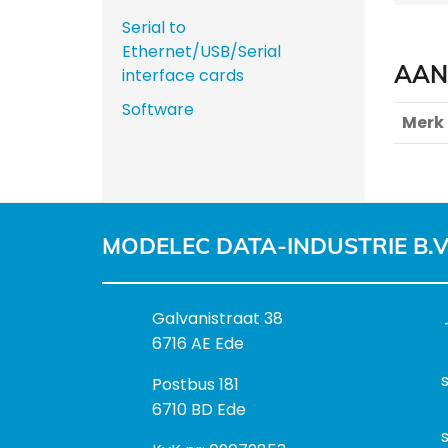
Serial to
Ethernet/USB/Serial
AAN
interface cards
Software
Merk
MODELEC DATA-INDUSTRIE B.V
B
Galvanistraat 38
e
6716 AE Ede
z
P
Postbus 181
o
o
6710 BD Ede
e
s
k