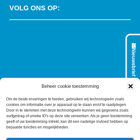
VOLG ONS OP:
L
T
F
Y
C
i
w
a
o
o
n
i
c
u
n
Nieuwsbrief
k
t
e
T
t
e
t
b
u
a
d
e
o
b
c
I
r
o
e
t
n
k
Beheer cookie toestemming
Om de beste ervaringen te bieden, gebruiken wij technologieën zoals
cookies om informatie over je apparaat op te slaan en/of te raadplegen.
Door in te stemmen met deze technologieën kunnen wij gegevens zoals
surfgedrag of unieke ID's op deze site verwerken. Als je geen toestemming
geeft of uw toestemming intrekt, kan dit een nadelige invloed hebben op
bepaalde functies en mogelijkheden.