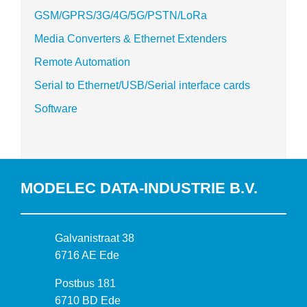
GSM/GPRS/3G/4G/5G/PSTN/LoRa
Media Converters & Ethernet Extenders
Remote Automation
Serial to Ethernet/USB/Serial interface cards
Software
MODELEC DATA-INDUSTRIE B.V.
B
Galvanistraat 38
e
6716 AE Ede
z
P
Postbus 181
o
o
6710 BD Ede
e