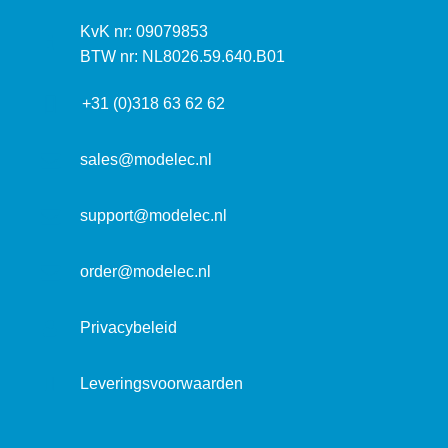
s
k
I
KvK nr: 09079853
t
a
n
BTW nr: NL8026.59.640.B01
a
d
f
d
r
+31 (0)318 63 62 62
o
r
e
r
e
s
m
sales@modelec.nl
s
a
t
support@modelec.nl
i
e
order@modelec.nl
Privacybeleid
Leveringsvoorwaarden