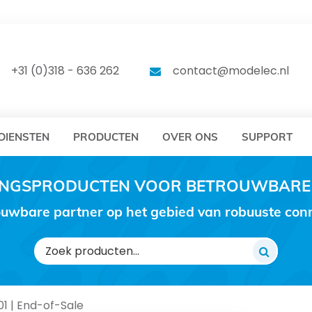
DELEC
MODELEC
+31 (0)318 - 636 262
contact@modelec.nl
DIENSTEN
PRODUCTEN
OVER ONS
SUPPORT
RINGSPRODUCTEN VOOR BETROUWBARE
uwbare partner op het gebied van robuuste conne
Zoeken
naar:
1 | End-of-Sale