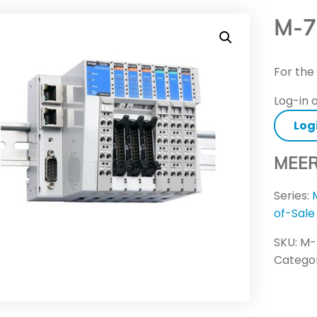
M-7
For the
Log-in o
Log
MEER
Series:
of-Sale
SKU:
M-
Categor