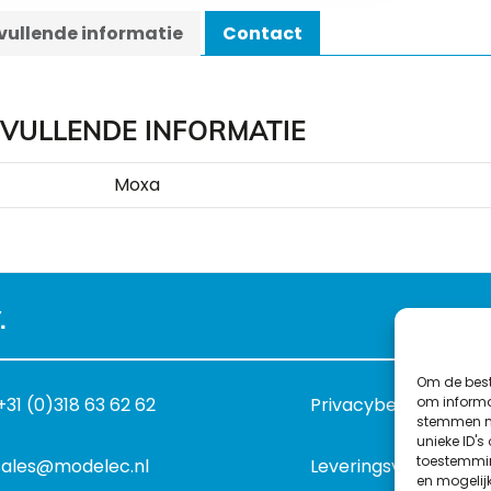
ullende informatie
Contact
VULLENDE INFORMATIE
Moxa
.
Om de best
om informat
+31 (0)318 63 62 62
Privacybeleid
stemmen me
unieke ID's
toestemmin
sales@modelec.nl
Leveringsvoorwaard
en mogelij