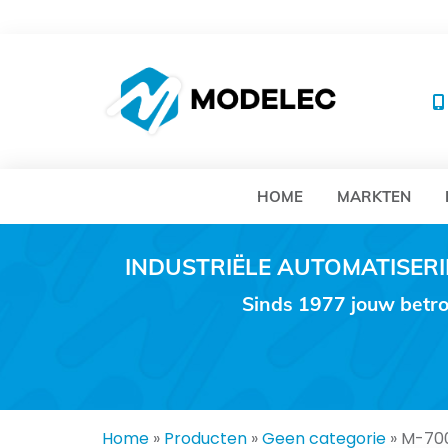
MO
HOME
MARKTEN
INDUSTRIËLE AUTOMATISE
Sinds 1977 jouw betro
Home
»
Producten
»
Geen categorie
»
M-700