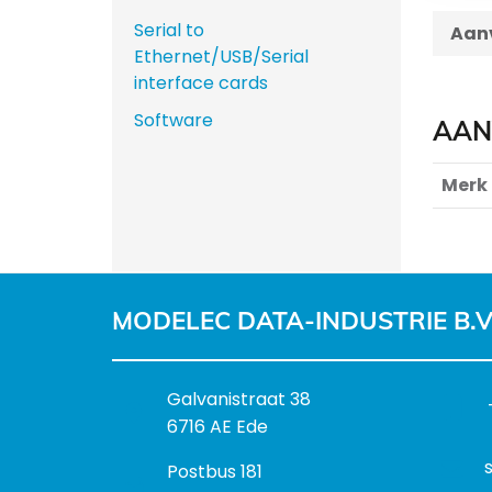
Serial to
Aanv
Ethernet/USB/Serial
interface cards
Software
AAN
Merk
MODELEC DATA-INDUSTRIE B.V
B
Galvanistraat 38
e
6716 AE Ede
z
P
Postbus 181
o