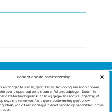
VOLG ONS OP:
Beheer cookie toestemming
Nieuwsbrief
e ervaringen te bieden, gebruiken wij technologieën zoals cookies
L
F
Y
C
ie over je apparaat op te slaan en/of te raadplegen. Door in te
t deze technologieën kunnen wij gegevens zoals surfgedrag of
i
a
o
o
T
 op deze site verwerken. Als je geen toestemming geeft of uw
n
c
u
n
g intrekt, kan dit een nadelige invloed hebben op bepaalde functies
en
w
k
e
T
t
kheden.