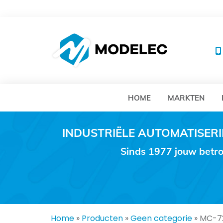
MO
HOME
MARKTEN
INDUSTRIËLE AUTOMATISE
Sinds 1977 jouw betro
Home
»
Producten
»
Geen categorie
»
MC-7