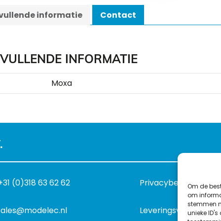
ullende informatie
Contact
VULLENDE INFORMATIE
Moxa
.
+31 (0)318 63 62 62
Privacybeleid
Om de best
om informat
stemmen me
sales@modelec.nl
Leveringsvoorwaard
unieke ID's