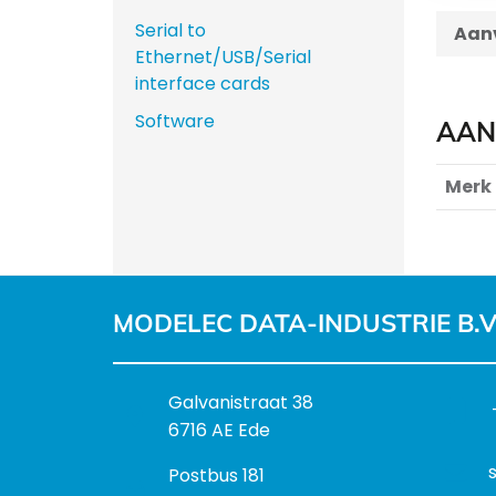
Serial to
Aanv
Ethernet/USB/Serial
interface cards
Software
AAN
Merk
MODELEC DATA-INDUSTRIE B.V
B
Galvanistraat 38
e
6716 AE Ede
z
P
Postbus 181
o