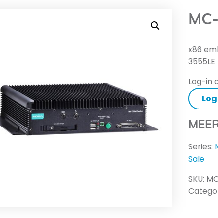
MC-
x86 em
3555LE
Log-in o
Log
MEER
Series:
Sale
SKU:
MC
Categor