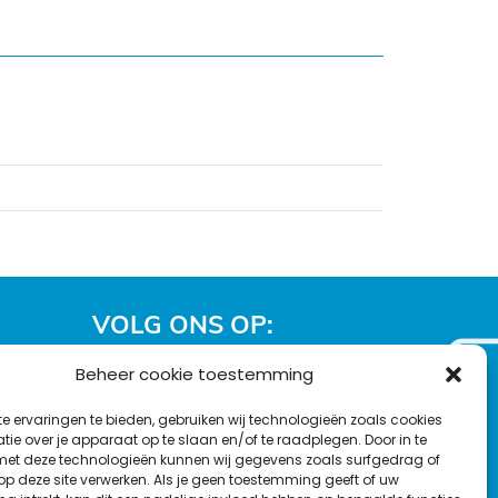
VOLG ONS OP:
Beheer cookie toestemming
Nieuwsbrief
L
F
Y
C
e ervaringen te bieden, gebruiken wij technologieën zoals cookies
i
a
o
o
ie over je apparaat op te slaan en/of te raadplegen. Door in te
T
n
c
u
n
t deze technologieën kunnen wij gegevens zoals surfgedrag of
en
w
 op deze site verwerken. Als je geen toestemming geeft of uw
k
e
T
t