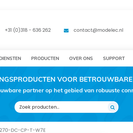
DELEC
MODELEC
+31 (0)318 - 636 262
contact@modelec.nl
DIENSTEN
PRODUCTEN
OVER ONS
SUPPORT
RINGSPRODUCTEN VOOR BETROUWBARE
uwbare partner op het gebied van robuuste conne
Zoeken
naar:
270-DC-CP-T-W7E