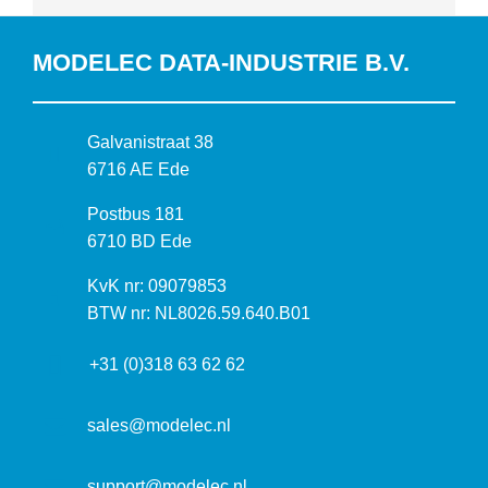
MODELEC DATA-INDUSTRIE B.V.
B
Galvanistraat 38
e
6716 AE Ede
z
P
Postbus 181
o
o
6710 BD Ede
e
s
k
I
KvK nr: 09079853
t
a
n
BTW nr: NL8026.59.640.B01
a
d
f
d
r
+31 (0)318 63 62 62
o
r
e
r
e
s
m
sales@modelec.nl
s
a
t
support@modelec.nl