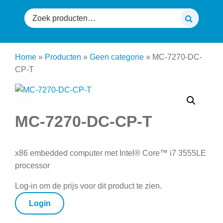
Zoeken
naar:
Home
»
Producten
»
Geen categorie
»
MC-7270-DC-
CP-T
MC-7270-DC-CP-T
x86 embedded computer met Intel® Core™ i7 3555LE
processor
Log-in om de prijs voor dit product te zien.
Login