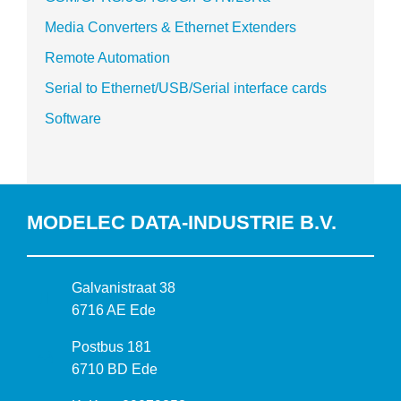
Media Converters & Ethernet Extenders
Remote Automation
Serial to Ethernet/USB/Serial interface cards
Software
MODELEC DATA-INDUSTRIE B.V.
B
Galvanistraat 38
e
6716 AE Ede
z
P
Postbus 181
o
o
6710 BD Ede
e
s
k