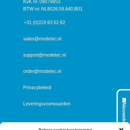
I
KvK nr: 09079853
t
a
n
BTW nr: NL8026.59.640.B01
a
d
f
d
r
+31 (0)318 63 62 62
o
r
e
r
e
s
m
sales@modelec.nl
s
a
t
support@modelec.nl
i
e
order@modelec.nl
Privacybeleid
Leveringsvoorwaarden
Nieuwsbrief
VOLG ONS OP:
Beheer cookie toestemming