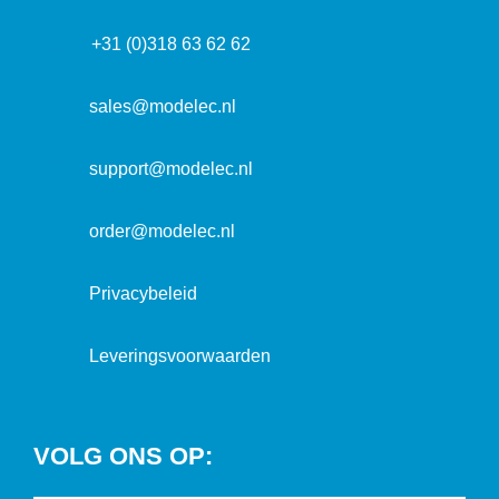
a
d
f
d
r
+31 (0)318 63 62 62
o
r
e
r
e
s
m
sales@modelec.nl
s
a
t
support@modelec.nl
i
e
order@modelec.nl
Privacybeleid
Leveringsvoorwaarden
VOLG ONS OP: