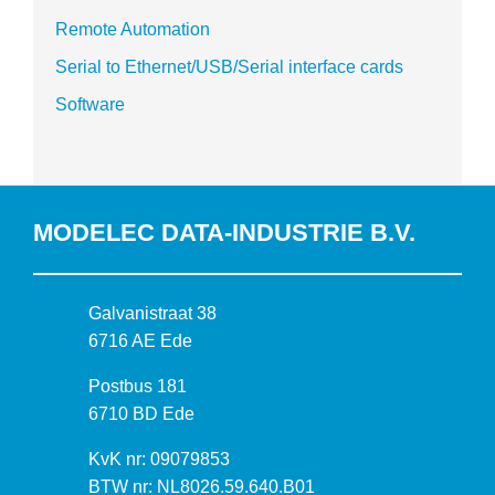
Remote Automation
Serial to Ethernet/USB/Serial interface cards
Software
MODELEC DATA-INDUSTRIE B.V.
B
Galvanistraat 38
e
6716 AE Ede
z
P
Postbus 181
o
o
6710 BD Ede
e
s
k
I
KvK nr: 09079853
t
a
n
BTW nr: NL8026.59.640.B01