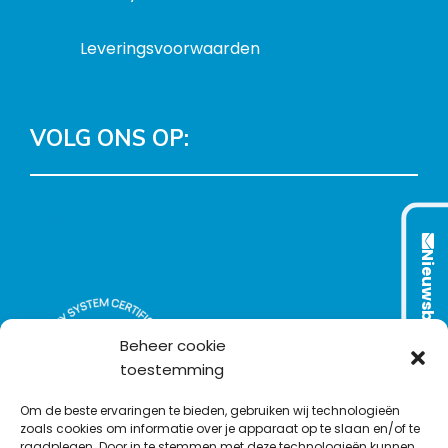
Leveringsvoorwaarden
VOLG ONS OP:
L
T
F
Y
C
i
w
a
o
o
n
i
c
u
n
Nieuwsbrief
k
t
e
T
t
e
t
b
u
a
d
e
o
b
c
Beheer cookie
I
r
o
e
t
toestemming
n
k
Om de beste ervaringen te bieden, gebruiken wij technologieën
zoals cookies om informatie over je apparaat op te slaan en/of te
raadplegen. Door in te stemmen met deze technologieën kunnen