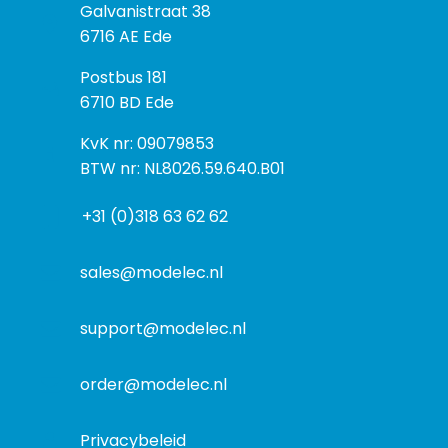
B
Galvanistraat 38
e
6716 AE Ede
z
P
Postbus 181
o
o
6710 BD Ede
e
s
k
I
KvK nr: 09079853
t
a
n
BTW nr: NL8026.59.640.B01
a
d
f
d
r
+31 (0)318 63 62 62
o
r
e
r
e
s
m
sales@modelec.nl
s
a
t
support@modelec.nl
i
e
order@modelec.nl
Privacybeleid