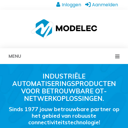
Inloggen
Aanmelden
MENU
INDUSTRIËLE
AUTOMATISERINGSPRODUCTEN
VOOR BETROUWBARE OT-
NETWERKOPLOSSINGEN.
Sinds 1977 jouw betrouwbare partner op
het gebied van robuuste
connectiviteitstechnologie!