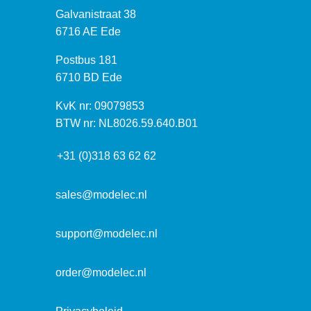
B
Galvanistraat 38
e
6716 AE Ede
z
P
Postbus 181
o
o
6710 BD Ede
e
s
k
I
KvK nr: 09079853
t
a
n
BTW nr: NL8026.59.640.B01
a
d
f
d
r
+31 (0)318 63 62 62
o
r
e
r
e
s
m
sales@modelec.nl
s
a
t
support@modelec.nl
i
e
order@modelec.nl