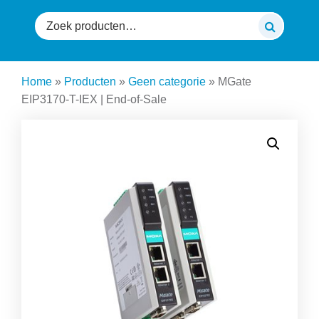
Zoeken
naar:
Home
»
Producten
»
Geen categorie
»
MGate
EIP3170-T-IEX | End-of-Sale