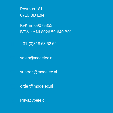
z
P
Postbus 181
o
o
6710 BD Ede
e
s
k
I
KvK nr: 09079853
t
a
n
BTW nr: NL8026.59.640.B01
a
d
f
d
r
+31 (0)318 63 62 62
o
r
e
r
e
s
m
sales@modelec.nl
s
a
t
support@modelec.nl
i
e
order@modelec.nl
Privacybeleid