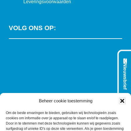
Leveringsvoorwaarden
VOLG ONS OP:
L
T
F
Y
C
i
w
a
o
o
n
i
c
u
n
Nieuwsbrief
k
t
e
T
t
e
t
b
u
a
d
e
o
b
c
I
r
o
e
t
n
k
Beheer cookie toestemming
Om de beste ervaringen te bieden, gebruiken wij technologieën zoals
cookies om informatie over je apparaat op te slaan en/of te raadplegen.
Door in te stemmen met deze technologieën kunnen wij gegevens zoals
surfgedrag of unieke ID's op deze site verwerken. Als je geen toestemming