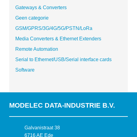
Gateways & Converters
Geen categorie
GSM/GPRS/3G/4G/5G/PSTN/LoRa
Media Converters & Ethernet Extenders
Remote Automation
Serial to Ethernet/USB/Serial interface cards
Software
MODELEC DATA-INDUSTRIE B.V.
B
Galvanistraat 38
e
6716 AE Ede