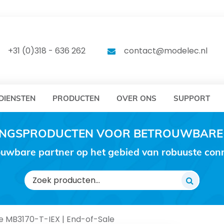
DELEC
MODELEC
+31 (0)318 - 636 262
contact@modelec.nl
DIENSTEN
PRODUCTEN
OVER ONS
SUPPORT
RINGSPRODUCTEN VOOR BETROUWBARE
uwbare partner op het gebied van robuuste conne
Zoeken
naar:
 MB3170-T-IEX | End-of-Sale