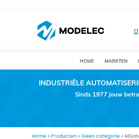
MO
HOME
MARKTEN
INDUSTRIËLE AUTOMATISE
Sinds 1977 jouw betro
Home
»
Producten
»
Geen categorie
»
MGate