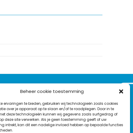
VOLG ONS OP:
Beheer cookie toestemming
Nieuwsbrief
e ervaringen te bieden, gebruiken wij technologieën zoals cookies
L
F
Y
C
ie over je apparaat op te slaan en/of te raadplegen. Door in te
t deze technologieën kunnen wij gegevens zoals surfgedrag of
i
a
o
o
T
 op deze site verwerken. Als je geen toestemming geeft of uw
n
c
u
n
g intrekt, kan dit een nadelige invloed hebben op bepaalde functies
en
w
k
e
T
t
kheden.