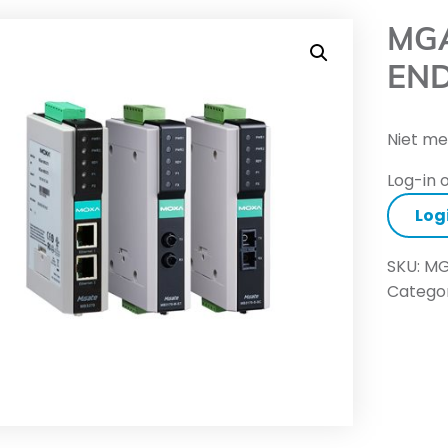
MGA
END
Niet me
Log-in o
Log
SKU:
MG
Categor