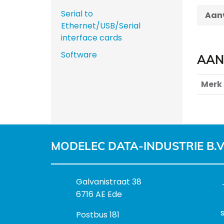
Serial to
Aanv
Ethernet/USB/Serial
interface cards
Software
AAN
Merk
MODELEC DATA-INDUSTRIE B.V
B
Galvanistraat 38
e
6716 AE Ede
z
P
Postbus 181
o