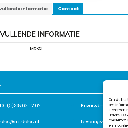
ullende informatie
Contact
VULLENDE INFORMATIE
Moxa
.
Om de best
om informat
+31 (0)318 63 62 62
Privacybeleid
stemmen me
unieke ID's
toestemmin
sales@modelec.nl
Leveringsvoorwaard
en mogelij